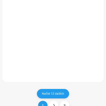
Red Bull PU Carbon
Red Bull Nylon
Taška vel. M Černá
Powerbar Taška vel.
M Námořnická modrá
649 Kč
649 Kč
536,36 Kč bez DPH
536,36 Kč bez DPH
Do košíku
Do košíku
Red Bull PU Carbon vel. M –
Taška přes rameno pro pravé
Red Bull PU Leather Powerbar
fanoušky rychlosti!Ultimátní
vel. M – Taška přes rameno
taška přes rameno
pro pravé fanoušky
inspirovaná světem
rychlosti!Ultimátní taška přes
motorsportu je dokonalou
rameno inspirovaná světem
kombinací stylu, funkčnosti
motorsportu je dokonalou
a...
kombinací stylu,...
Načíst 12 dalších
1
3