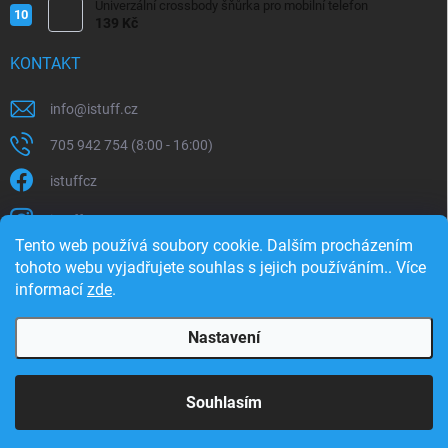
Univerzální crossbody šňůrka pro mobilní telefon
139 Kč
KONTAKT
info
@
istuff.cz
705 942 754 (8:00 - 16:00)
istuffcz
istuffcz
Tento web používá soubory cookie. Dalším procházením
istuffcz
tohoto webu vyjadřujete souhlas s jejich používáním.. Více
informací
zde
.
@istuff.cz
Nastavení
Copyright 2026
iSTUFF
. Všechna práva vyhrazena.
Souhlasím
Vytvořil Shoptet