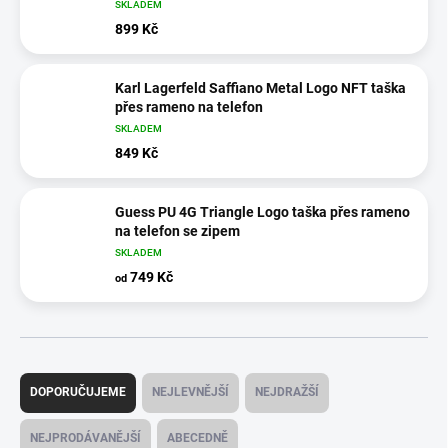
SKLADEM
899 Kč
Karl Lagerfeld Saffiano Metal Logo NFT taška
přes rameno na telefon
SKLADEM
849 Kč
Guess PU 4G Triangle Logo taška přes rameno
na telefon se zipem
SKLADEM
749 Kč
od
Ř
a
DOPORUČUJEME
NEJLEVNĚJŠÍ
NEJDRAŽŠÍ
z
e
NEJPRODÁVANĚJŠÍ
ABECEDNĚ