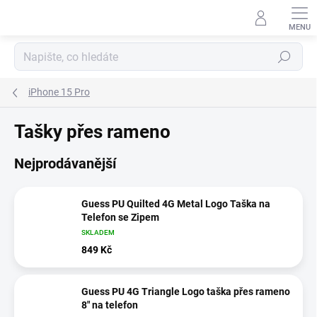
Přejít
na
obsah
Hledat
iPhone 15 Pro
Tašky přes rameno
Nejprodávanější
Guess PU Quilted 4G Metal Logo Taška na
Telefon se Zipem
SKLADEM
849 Kč
Guess PU 4G Triangle Logo taška přes rameno
8" na telefon