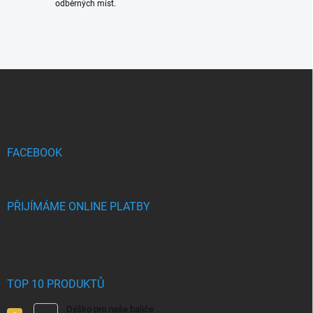
odběrných míst.
Z
á
p
a
t
í
FACEBOOK
PŘIJÍMÁME ONLINE PLATBY
TOP 10 PRODUKTŮ
Dýško pro naše baliče