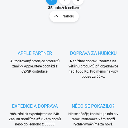
O
S
v
t
35
položek celkem
l
r
Nahoru
á
á
d
n
a
k
c
o
í
p
v
r
á
APPLE PARTNER
DOPRAVA ZA HUBIČKU
v
n
k
Autorizovaný prodejce produktů
Nabízíme dopravu zdarma na
í
y
značky Apple, které pochází z
většinu produktů při objednávce
v
CZ/SK distrubice.
nad 1000 Kč. Pro menší nákupy
ý
pouze za 50kč.
p
i
s
u
EXPEDICE A DOPRAVA
NĚCO SE POKAZILO?
98% zásilek expedujeme do 24h.
Nic se něděje, kontaktuje nás a v
Zásilku doručíme až k Vám domů
rámci reklamace Vám zboží
nebo do jednoho z 30000
rychle vyměníme za nové.