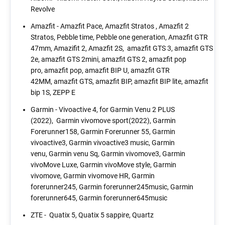
Revolve
Amazfit -
Amazfit Pace, Amazfit Stratos , Amazfit 2
Stratos, Pebble time, Pebble one generation, Amazfit GTR
47mm, Amazifit 2, Amazfit 2S, amazfit GTS 3, amazfit GTS
2e, amazfit GTS 2mini, amazfit GTS 2, amazfit pop
pro, amazfit pop, amazfit BIP U, amazfit GTR
42MM, amazfit GTS, amazfit BIP, amazfit BIP lite, amazfit
bip 1S, ZEPP E
Garmin - Vivoactive 4, for Garmin Venu 2 PLUS
(2022), Garmin vivomove sport(2022), Garmin
Forerunner158, Garmin Forerunner 55, Garmin
vivoactive3, Garmin vivoactive3 music, Garmin
venu, Garmin venu Sq, Garmin vivomove3, Garmin
vivoMove Luxe, Garmin vivoMove style, Garmin
vivomove, Garmin vivomove HR, Garmin
forerunner245, Garmin forerunner245music, Garmin
forerunner645, Garmin forerunner645music
ZTE - Quatix 5, Quatix 5 sappire, Quartz