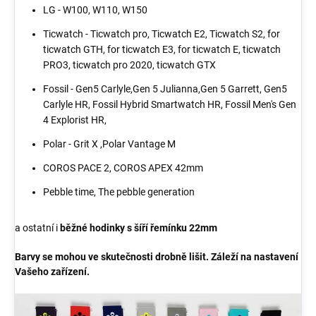
LG - W100, W110, W150
Ticwatch - Ticwatch pro, Ticwatch E2, Ticwatch S2, for
ticwatch GTH, for ticwatch E3, for ticwatch E, ticwatch
PRO3, ticwatch pro 2020, ticwatch GTX
Fossil - Gen5 Carlyle,Gen 5 Julianna,Gen 5 Garrett, Gen5
Carlyle HR, Fossil Hybrid Smartwatch HR, Fossil Men's Gen
4 Explorist HR,
Polar - Grit X ,Polar Vantage M
COROS PACE 2, COROS APEX 42mm
Pebble time, The pebble generation
a ostatní i
běžné hodinky s šíří řemínku 22mm
Barvy se mohou ve skutečnosti drobně lišit. Záleží na nastavení
Vašeho zařízení.