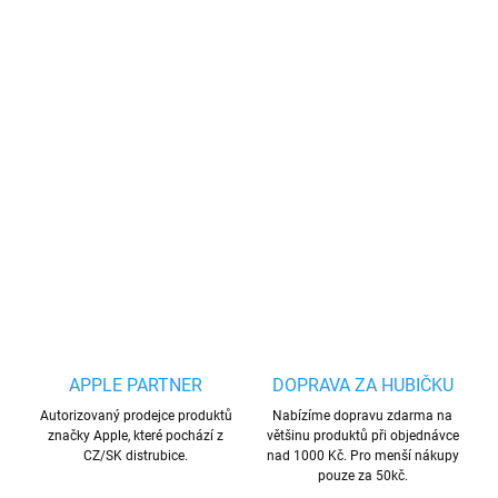
−
+
Přidat do košíku
Silikonový řemínek (22mm) je perfektním módním doplňkem.
Silikonový pásek má jedinečný design a kvalitní materiál. Náramek
TPU je velmi lehký a pohodlně se nosí na ruce, díky děrování je
vhodný pro sprotovní aktivity.
DETAILNÍ INFORMACE
ZEPTAT SE
HLÍDAT
Uložit
APPLE PARTNER
DOPRAVA ZA HUBIČKU
Autorizovaný prodejce produktů
Nabízíme dopravu zdarma na
značky Apple, které pochází z
většinu produktů při objednávce
CZ/SK distrubice.
nad 1000 Kč. Pro menší nákupy
pouze za 50kč.