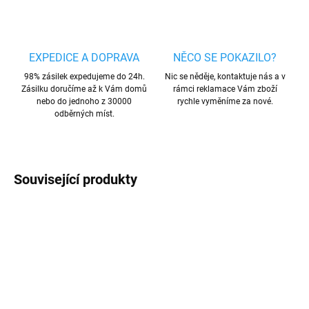
EXPEDICE A DOPRAVA
NĚCO SE POKAZILO?
98% zásilek expedujeme do 24h.
Nic se něděje, kontaktuje nás a v
Zásilku doručíme až k Vám domů
rámci reklamace Vám zboží
nebo do jednoho z 30000
rychle vyměníme za nové.
odběrných míst.
Související produkty
AKCE
AKCE
TIP
VÍCE BAREV
VÍCE BAREV