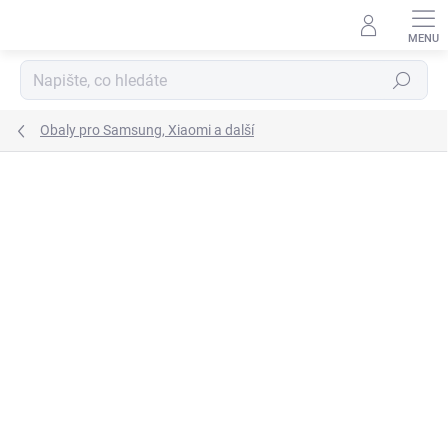
Přejít
na
obsah
Hledat
Obaly pro Samsung, Xiaomi a další
2 hodnocení
Podrobnosti hodnocení
NOVINKA