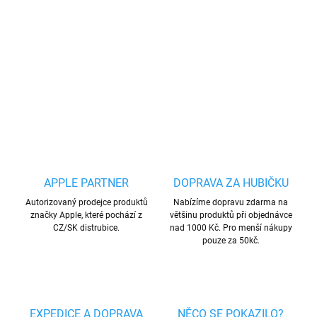
Flexibilní silikonové ochranné pouzdro, určeno pro mobilní telefony
značky Samsung, zachovává přístup ke všem ovládacím prvkům.
DETAILNÍ INFORMACE
ZEPTAT SE
HLÍDAT
Uložit
APPLE PARTNER
DOPRAVA ZA HUBIČKU
Autorizovaný prodejce produktů
Nabízíme dopravu zdarma na
značky Apple, které pochází z
většinu produktů při objednávce
CZ/SK distrubice.
nad 1000 Kč. Pro menší nákupy
pouze za 50kč.
EXPEDICE A DOPRAVA
NĚCO SE POKAZILO?