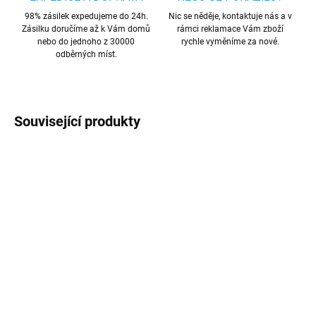
98% zásilek expedujeme do 24h.
Nic se něděje, kontaktuje nás a v
Zásilku doručíme až k Vám domů
rámci reklamace Vám zboží
nebo do jednoho z 30000
rychle vyměníme za nové.
odběrných míst.
Související produkty
SKLADEM
SKLADEM
Tvrzené sklo na
Tvrzené sklo na
Samsung Galaxy
Samsung Galaxy