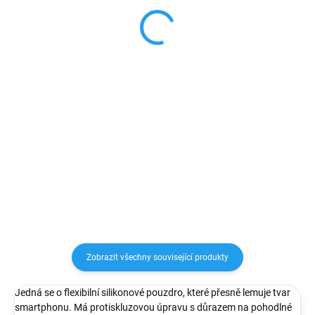
A41/A42/A51
A70/A71/A80
69 Kč
69 Kč
57,02 Kč bez DPH
57,02 Kč bez DPH
Detail
Detail
Vysoce kvalitní tvrzené sklo
Vysoce kvalitní tvrzené sklo
na Samsung s tvrdostí 9H a
na Samsung s tvrdostí 9H a
tloušťkou 0,33 cm. S tímto
tloušťkou 0,33 cm. S tímto
ochranným sklem tak alespoň
ochranným sklem tak alespoň
předejdete případnému
předejdete případnému
poškrábaní, prasknutí, či
poškrábaní, prasknutí, či
poškození povrchu...
poškození povrchu...
Zobrazit všechny související produkty
Jedná se o flexibilní silikonové pouzdro, které přesně lemuje tvar
smartphonu. Má protiskluzovou úpravu s důrazem na pohodlné