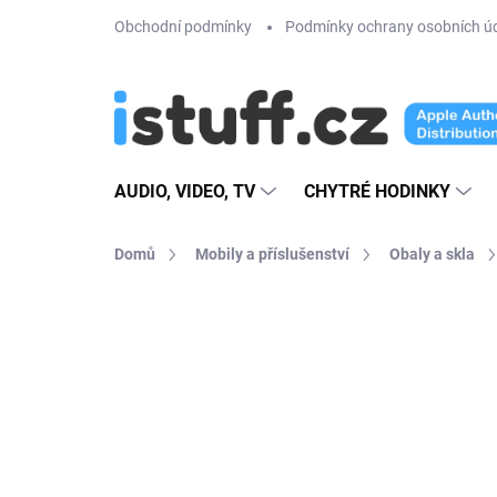
Přejít
Obchodní podmínky
Podmínky ochrany osobních ú
na
obsah
AUDIO, VIDEO, TV
CHYTRÉ HODINKY
Domů
Mobily a příslušenství
Obaly a skla
1 hodnocení
Podrobnosti hodnoce
TIP