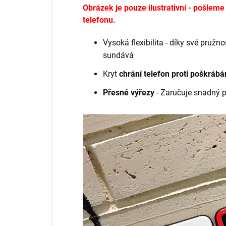
Obrázek je pouze ilustrativní - pošlem
telefonu.
Vysoká flexibilita - díky své pruž
sundává
Kryt
chrání telefon proti poškráb
Přesné výřezy
- Zaručuje snadný 