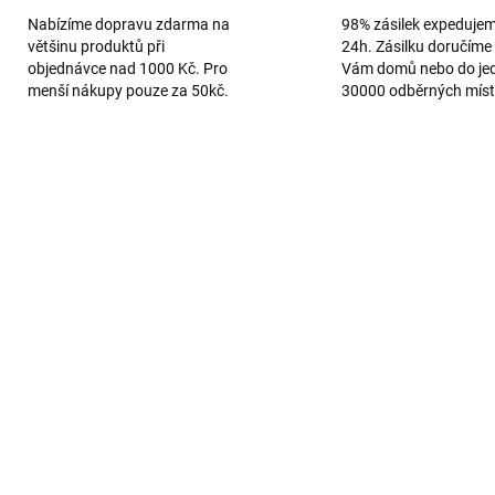
Nabízíme dopravu zdarma na
98% zásilek expeduje
většinu produktů při
24h. Zásilku doručíme 
objednávce nad 1000 Kč. Pro
Vám domů nebo do je
menší nákupy pouze za 50kč.
30000 odběrných míst
TIP
2926
VYPRODÁNO
SKL
ikonový obal pro
Silikonový obal pro