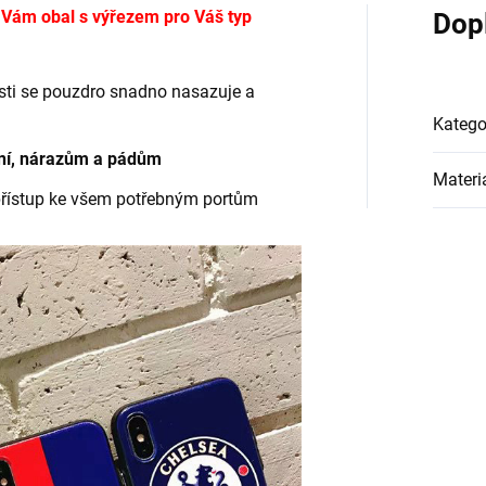
e Vám obal s výřezem pro Váš typ
Dop
nosti se pouzdro snadno nasazuje a
Katego
ání, nárazům a pádům
Materi
přístup ke všem potřebným portům