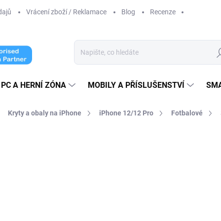
dajů
Vrácení zboží / Reklamace
Blog
Recenze
Hl
PC A HERNÍ ZÓNA
MOBILY A PŘÍSLUŠENSTVÍ
SM
Kryty a obaly na iPhone
iPhone 12/12 Pro
Fotbalové
ní
299 Kč
247,11 Kč bez DPH
Měrná
SKLADEM