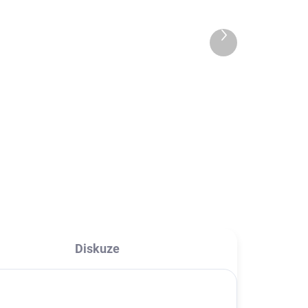
obal iPhone 12/12 Pro
195 Kč
Další
produkt
161,16 Kč bez DPH
Detail
Pouzdro je odolné s elegantním
le
povrchem pastelových barev.
Vyrobeno z vysoce kvalitních
i.
materiálů (TPU), které dokonale
chrání telefon před pádem,
..
poškrábáním nebo nečistotami....
Diskuze