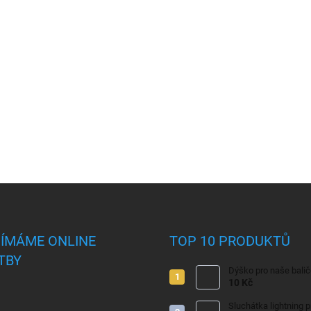
JÍMÁME ONLINE
TOP 10 PRODUKTŮ
TBY
Dýško pro naše bali
10 Kč
Sluchátka lightning 