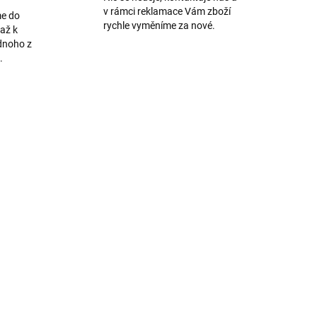
v rámci reklamace Vám zboží
me do
rychle vyměníme za nové.
až k
dnoho z
.
AKCE
2911
399/MOD
TIP
VÍCE BAREV
ADEM
SKLADEM
Silikonový tenký barevný