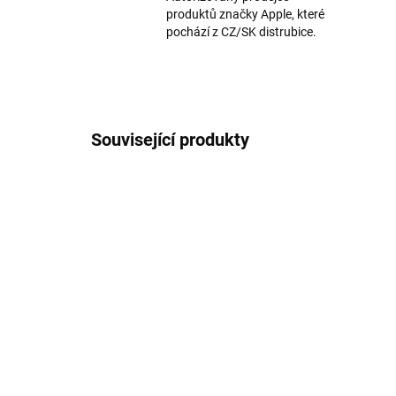
produktů značky Apple, které
pochází z CZ/SK distrubice.
Související produkty
TIP
TIP
2815
SKLADEM
Sil
Silikonový obal pro