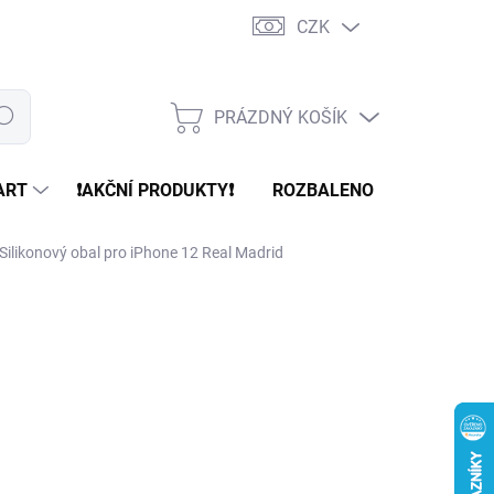
CZK
PRÁZDNÝ KOŠÍK
edat
NÁKUPNÍ
KOŠÍK
ART
❗️AKČNÍ PRODUKTY❗️
ROZBALENO
REFURBR
Silikonový obal pro iPhone 12 Real Madrid