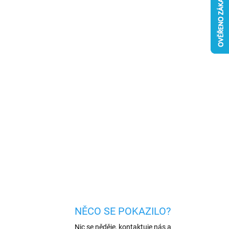
026
MOŽNOSTI DORUČENÍ
Přidat do košíku
 materiálů (TPU), které dokonale chrání telefon
 nečistotami. Speciální struktura uvnitř
 nárazovou sílu.
Zvýšené okraje částečně chrání
u.
ZEPTAT SE
HLÍDAT
NĚCO SE POKAZILO?
Nic se něděje, kontaktuje nás a