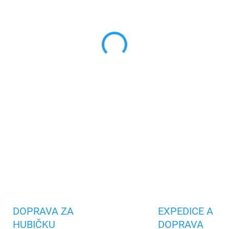
cena:
MŮŽEME DORUČIT DO:
12.8.2
−
+
Vyrobeno z vysoce kvalitních
před pádem, poškrábáním nebo
pouzdra pomáhá rozptylovat
displej a objektiv
fotoaparát
DETAILNÍ INFORMACE
Uložit
DOPRAVA ZA
EXPEDICE A
HUBIČKU
DOPRAVA