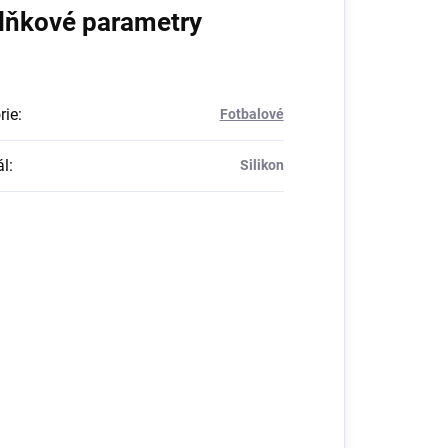
lňkové parametry
rie
:
Fotbalové
ál
:
Silikon