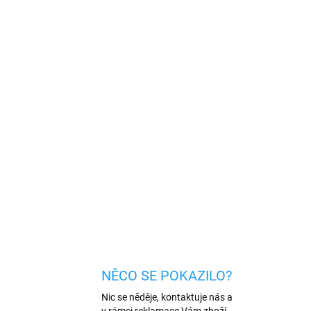
Přidat do košíku
 s tvrzeným sklem pro Apple Watch 42mm z
ho materiálu. Kvalitní zpracování a snadná
ání a nečistotám.
ZEPTAT SE
HLÍDAT
NĚCO SE POKAZILO?
Nic se něděje, kontaktuje nás a