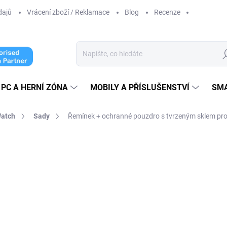
dajů
Vrácení zboží / Reklamace
Blog
Recenze
Hl
PC A HERNÍ ZÓNA
MOBILY A PŘÍSLUŠENSTVÍ
SM
Watch
Sady
Řemínek + ochranné pouzdro s tvrzeným sklem p
ní
349 Kč
199 Kč
164,46 Kč bez DPH
Měrná
ZVOLTE VARIANTU