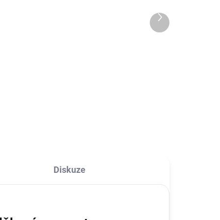
sportovní řemínek pro
Apple Watch
179 Kč
Další
38/40/41/42mm
produkt
147,93 Kč bez DPH
l
Detail
one,
Pásek pro hodinky z tkaniny, který
e
jednoduše provléknete a upevníte
.
na ruku. Velikost si plně
uzpůsobíte dle sebe.
cí
Diskuze