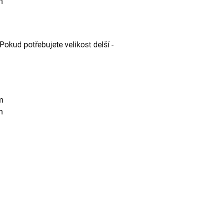
m
Pokud potřebujete velikost delší -
m
m