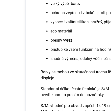
velký výběr barev
ochrana zepředu i z boků - proti poš
vysoce kvalitní silikon, pružný, pří
eco materiál
přesný výřez
přístup ke všem funkcím na hodin
snadná výměna, odolný vůči neči
Barvy se mohou ve skutečnosti trochu liš
displeje.
Standartní délka těchto řemínků je S/M. 
uveďte nám to prosím do poznámky.
S/M: vhodné pro obvod zápěstí 14-19 c