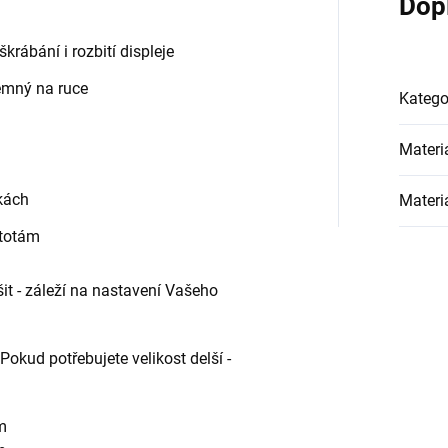
Dop
krábání i rozbití displeje
jemný na ruce
Katego
Materi
kách
Materiá
stotám
it - záleží na nastavení Vašeho
Pokud potřebujete velikost delší -
m