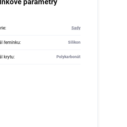
lňkové parametry
rie
:
Sady
ál řemínku
:
Silikon
l krytu
:
Polykarbonát