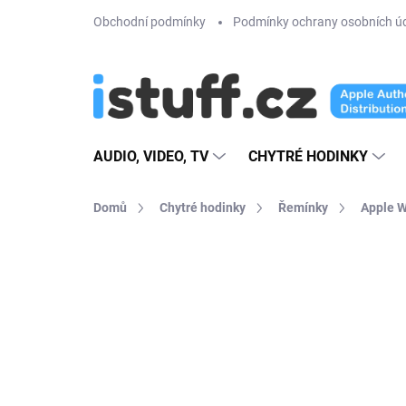
Přejít
Obchodní podmínky
Podmínky ochrany osobních ú
na
obsah
AUDIO, VIDEO, TV
CHYTRÉ HODINKY
Domů
Chytré hodinky
Řemínky
Apple 
8 hodnocení
Podrobnosti hodnoce
AKCE
TIP
VÍCE BAREV