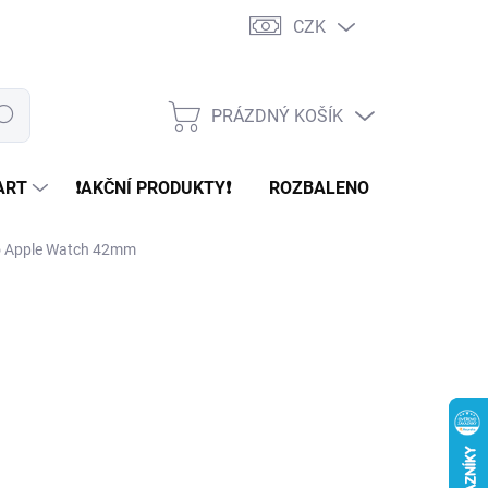
CZK
PRÁZDNÝ KOŠÍK
edat
NÁKUPNÍ
KOŠÍK
ART
❗️AKČNÍ PRODUKTY❗️
ROZBALENO
REFURBR
ro Apple Watch 42mm