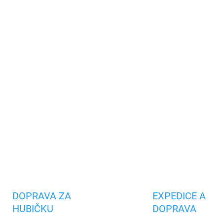
−
+
Řemínek a ochranné pouzdro
vysoce kvalitního silikonové
výměna. Odolný vůči poškráb
DETAILNÍ INFORMACE
Uložit
DOPRAVA ZA
EXPEDICE A
HUBIČKU
DOPRAVA