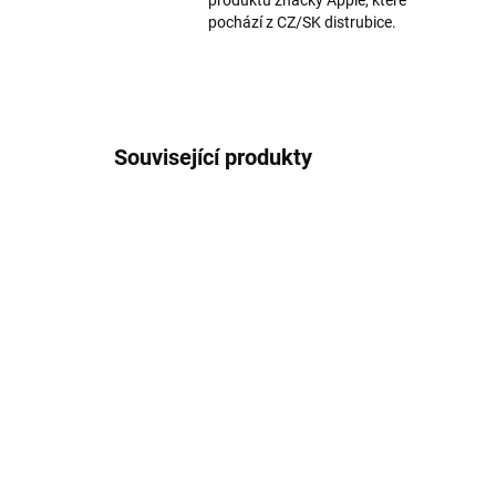
produktů značky Apple, které
pochází z CZ/SK distrubice.
Související produkty
AKCE
528/38M
SKLADEM
2D Ochranné tvrzené sklo
Mag