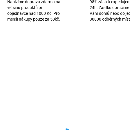
Nabízíme dopravu zdarma na
98% zásilek expeduje
většinu produktů při
24h. Zásilku doručíme 
objednávce nad 1000 Kč. Pro
Vám domů nebo do je
menší nákupy pouze za 50kč.
30000 odběrných míst
VÍCE BAREV
105/PLA
120
SKLADEM
SKL
netický nabíjecí kabel k Apple
Bezdrátová QI nabíječ