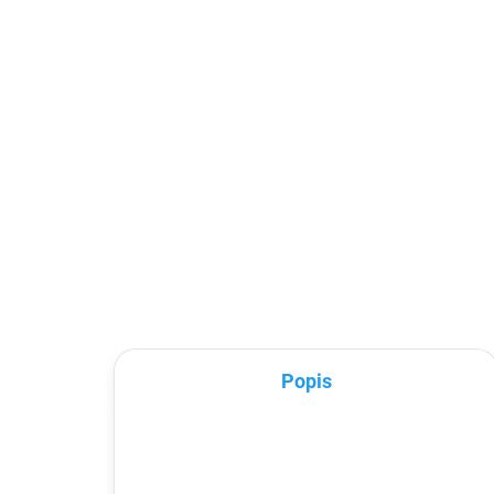
pro Apple Watch
Wa
38/40mm
1/2
75 Kč
od
2
61,98 Kč bez DPH
od 
Detail
Ochranné tvrzené sklo na displej
Magn
Vašich apple watch v tvrdosti 9H
Wat
z ch
plas
App
Popis