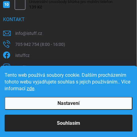
Univerzální crossbody šňůrka pro mobilní telefon
139 Kč
KONTAKT
info
@
istuff.cz
705 942 754 (8:00 - 16:00)
istuffcz
istuffcz
Tento web používá soubory cookie. Dalším procházením
istuffcz
tohoto webu vyjadřujete souhlas s jejich používáním.. Více
informací
zde
.
@istuff.cz
Nastavení
Copyright 2026
iSTUFF
. Všechna práva vyhrazena.
Souhlasím
Vytvořil Shoptet