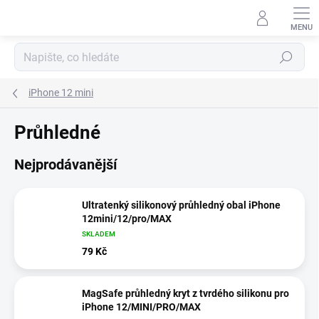
Přejít
na
obsah
Hledat
iPhone 12 mini
Průhledné
Nejprodávanější
Ultratenký silikonový průhledný obal iPhone
12mini/12/pro/MAX
SKLADEM
79 Kč
MagSafe průhledný kryt z tvrdého silikonu pro
iPhone 12/MINI/PRO/MAX