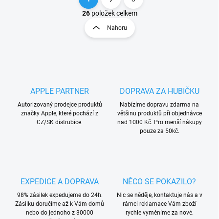
O
S
v
t
26
položek celkem
l
r
Nahoru
á
á
d
n
a
k
c
o
í
p
v
r
á
APPLE PARTNER
DOPRAVA ZA HUBIČKU
v
n
k
Autorizovaný prodejce produktů
Nabízíme dopravu zdarma na
í
y
značky Apple, které pochází z
většinu produktů při objednávce
v
CZ/SK distrubice.
nad 1000 Kč. Pro menší nákupy
ý
pouze za 50kč.
p
i
s
u
EXPEDICE A DOPRAVA
NĚCO SE POKAZILO?
98% zásilek expedujeme do 24h.
Nic se něděje, kontaktuje nás a v
Zásilku doručíme až k Vám domů
rámci reklamace Vám zboží
nebo do jednoho z 30000
rychle vyměníme za nové.