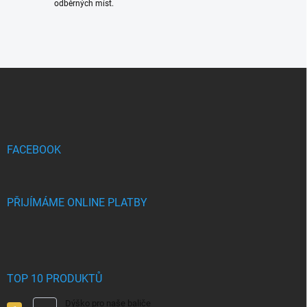
odběrných míst.
Z
á
p
a
t
í
FACEBOOK
PŘIJÍMÁME ONLINE PLATBY
TOP 10 PRODUKTŮ
Dýško pro naše baliče