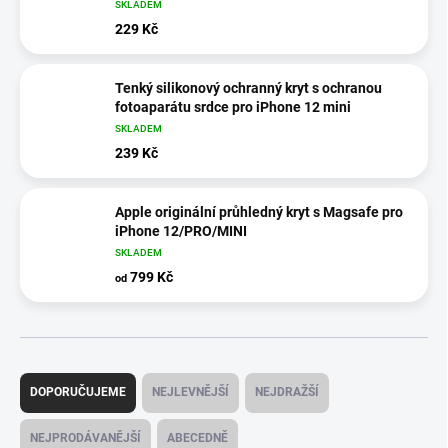
SKLADEM
229 Kč
Tenký silikonový ochranný kryt s ochranou
fotoaparátu srdce pro iPhone 12 mini
SKLADEM
239 Kč
Apple originální průhledný kryt s Magsafe pro
iPhone 12/PRO/MINI
SKLADEM
799 Kč
od
Ř
a
DOPORUČUJEME
NEJLEVNĚJŠÍ
NEJDRAŽŠÍ
z
e
NEJPRODÁVANĚJŠÍ
ABECEDNĚ