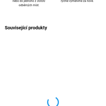
nebo do jednoho z 30000
rychle vyměníme za nové.
odběrných míst.
Související produkty
AKCE
TIP
SKLADEM
SKLADEM
GaN nabíječka adaptér
35W dvouportový USB-C
3xUSB-C, USB-A HOCO
napájecí adaptér
100W
899 Kč
1 190 Kč
742,98 Kč bez DPH