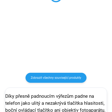
983,47 Kč bez DPH
Do košíku
Do košíku
35W USB‑C napájecí adaptér
slouží k rychlému a účinnému
Vysoce výkonný a kompaktní
nabíjení doma, v kanceláři i na
adaptér pro současné nabíjení
cestách. Napájecí adaptér je
notebooků, tabletů, smartphonů
kompatibilní s libovolným
a další elektroniky, 3x USB-C + 1x
zařízením...
USB-A, celkový výkon 100W, GaN
technologie, PD 3.0
Zobrazit všechny související produkty
Díky přesně padnoucím výřezům padne na
telefon jako ulitý a nezakrývá tlačítka hlasitosti,
boční ovládací tlačítko ani objektiv fotoaparátu.