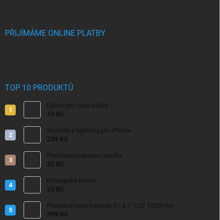
PŘIJÍMÁME ONLINE PLATBY
TOP 10 PRODUKTŮ
Dýško pro naše baliče
10 Kč
Sluchátka lightning pro iPhone
239 Kč
Přednostní zabalení zásilky
35 Kč
Ekologické balení
25 Kč
Přenosná herní konzole X7 4,3" LCD 10000 her
999 Kč