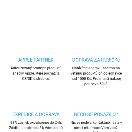
DETAILNÍ INFORMACE
ZEPTAT SE
HLÍDAT
Uložit
APPLE PARTNER
DOPRAVA ZA HUBIČKU
Autorizovaný prodejce produktů
Nabízíme dopravu zdarma na
značky Apple, které pochází z
většinu produktů při objednávce
CZ/SK distrubice.
nad 1000 Kč. Pro menší nákupy
pouze za 50kč.
EXPEDICE A DOPRAVA
NĚCO SE POKAZILO?
98% zásilek expedujeme do 24h.
Nic se něděje, kontaktuje nás a v
Zásilku doručíme až k Vám domů
rámci reklamace Vám zboží