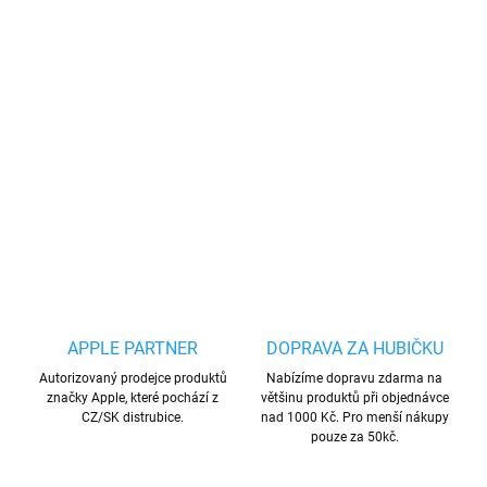
Prémiový silikonový kryt s podporou
MagSafe vyrobený z kombinace pevného PC
plastu na zadní straně a TPU měkkého plastu na
bocích.
DETAILNÍ INFORMACE
ZEPTAT SE
HLÍDAT
Uložit
APPLE PARTNER
DOPRAVA ZA HUBIČKU
Autorizovaný prodejce produktů
Nabízíme dopravu zdarma na
značky Apple, které pochází z
většinu produktů při objednávce
CZ/SK distrubice.
nad 1000 Kč. Pro menší nákupy
pouze za 50kč.