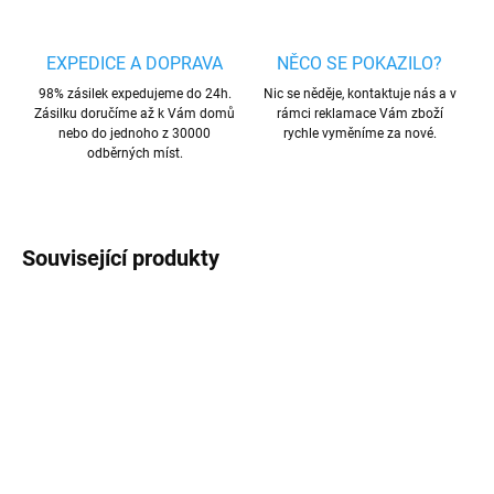
EXPEDICE A DOPRAVA
NĚCO SE POKAZILO?
98% zásilek expedujeme do 24h.
Nic se něděje, kontaktuje nás a v
Zásilku doručíme až k Vám domů
rámci reklamace Vám zboží
nebo do jednoho z 30000
rychle vyměníme za nové.
odběrných míst.
Související produkty
AKCE
AKCE
MNOŽSTEVNÍ SLEVA