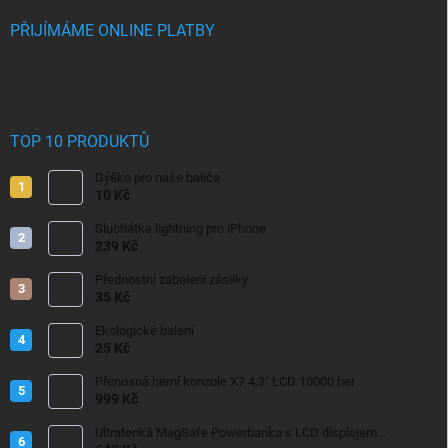
PŘIJÍMÁME ONLINE PLATBY
TOP 10 PRODUKTŮ
Dýško pro naše baliče
10 Kč
Sluchátka lightning pro iPhone
239 Kč
Přednostní zabalení zásilky
35 Kč
Ekologické balení
25 Kč
Přenosná herní konzole X7 4,3" LCD 10000 her
999 Kč
Ultratenká MagSafe Powerbanka s LCD displejem