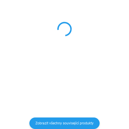
SKLADEM
SKLADEM
12W napájecí adaptér
18W Napájecí adaptér
nabíječka
USB-C
279 Kč
189 Kč
230,58 Kč bez DPH
156,20 Kč bez DPH
Do košíku
Do košíku
12W USB napájecí adaptér pro
Tato univerzální síťová nabíječka
použití ke všem zařízením, které
s konektorem USB C slouží pro
mají kabel s koncovkou USB.
rychlé nabíjení smatphonů,
tabletů, ale i další elektroniky
přímo ze sítě. Po připojení
nabíjecího USB C kabelu...
Zobrazit všechny související produkty