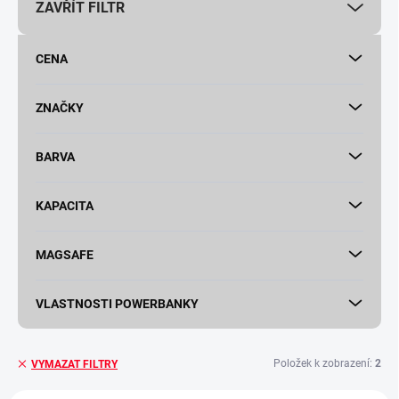
ZAVŘÍT FILTR
o
d
u
CENA
k
t
ů
ZNAČKY
BARVA
KAPACITA
MAGSAFE
VLASTNOSTI POWERBANKY
Položek k zobrazení:
2
VYMAZAT FILTRY
V