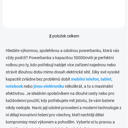
který poskytuje bleskurychlé
nemusíte obávat vybití
nabíjení, abyste se mohli
baterie telefonu nebo tabletu
okamžitě vrátit do provozu.
či jiných elektronických
zařízení.
2
položek celkem
O
v
l
Hledáte výkonnou, spolehlivou a odolnou powerbanku, která vás
á
vždy podrží? Powerbanka s kapacitou 50000mAh je perfektní
d
volbou pro ty, kdo potřebují nabíjet více zařízení najednou nebo
a
c
strávit dlouhou dobu mimo dosah elektrické sítě. Díky své vysoké
í
kapacitě zvládne bez problémů dobít
mobilní telefon
,
tablet
,
p
notebook
nebo
jinou elektroniku
několikrát, a to s maximální
r
v
efektivitou. Je ideálním společníkem na dlouhé cesty nebo pro
k
každodenní použití, kdy potřebujete mít jistotu, že vám baterie
y
nikdy nedojde. Navíc její odolné provedení a moderní technologie z
v
ý
ní dělají inovativní řešení pro všechny, kteří nechtějí dělat
p
kompromisy mezi výkonem a pohodlím. Vyberte si tu pravou a
i