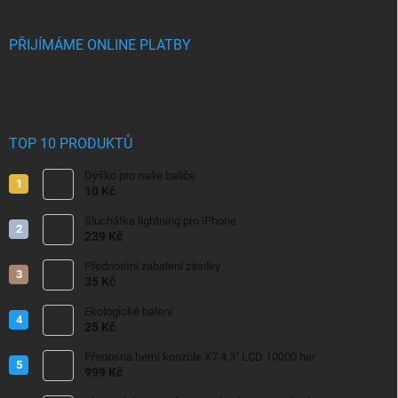
PŘIJÍMÁME ONLINE PLATBY
TOP 10 PRODUKTŮ
Dýško pro naše baliče
10 Kč
Sluchátka lightning pro iPhone
239 Kč
Přednostní zabalení zásilky
35 Kč
Ekologické balení
25 Kč
Přenosná herní konzole X7 4,3" LCD 10000 her
999 Kč