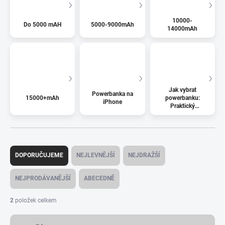
10000-
Do 5000 mAH
5000-9000mAh
14000mAh
Jak vybrat
Powerbanka na
15000+mAh
powerbanku:
iPhone
Praktický
průvodce
Ř
a
DOPORUČUJEME
NEJLEVNĚJŠÍ
NEJDRAŽŠÍ
z
e
NEJPRODÁVANĚJŠÍ
ABECEDNĚ
n
í
2
položek celkem
p
r