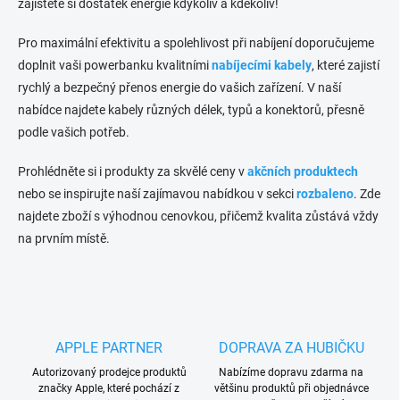
zajistěte si dostatek energie kdykoliv a kdekoliv!
s
u
Pro maximální efektivitu a spolehlivost při nabíjení doporučujeme
doplnit vaši powerbanku kvalitními
nabíjecími kabely
, které zajistí
rychlý a bezpečný přenos energie do vašich zařízení. V naší
nabídce najdete kabely různých délek, typů a konektorů, přesně
podle vašich potřeb.
Prohlédněte si i produkty za skvělé ceny v
akčních produktech
nebo se inspirujte naší zajímavou nabídkou v sekci
rozbaleno
. Zde
najdete zboží s výhodnou cenovkou, přičemž kvalita zůstává vždy
na prvním místě.
APPLE PARTNER
DOPRAVA ZA HUBIČKU
Autorizovaný prodejce produktů
Nabízíme dopravu zdarma na
značky Apple, které pochází z
většinu produktů při objednávce