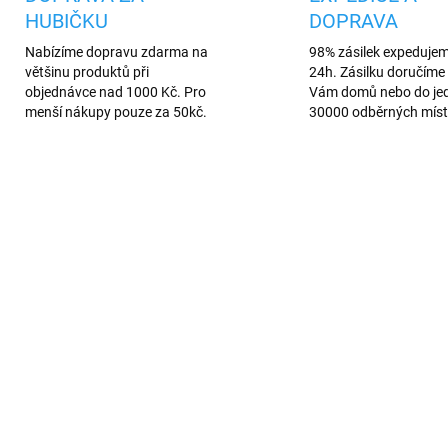
HUBIČKU
DOPRAVA
Nabízíme dopravu zdarma na
98% zásilek expeduje
většinu produktů při
24h. Zásilku doručíme 
objednávce nad 1000 Kč. Pro
Vám domů nebo do je
menší nákupy pouze za 50kč.
30000 odběrných míst
AKCE
753/BIL
1011/
AREV
VÍCE BAREV
SKLADEM
SKL