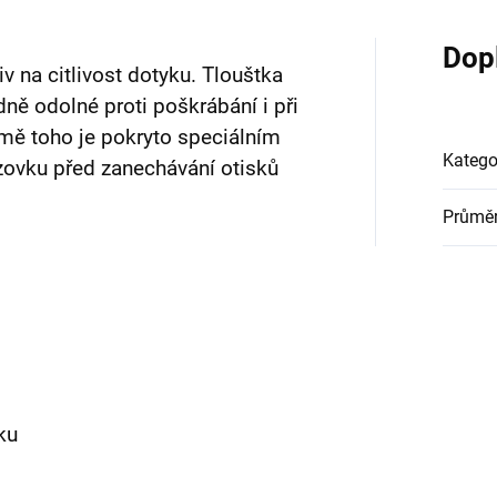
Dop
v na citlivost dotyku. Tlouštka
ě odolné proti poškrábání i při
mě toho je pokryto speciálním
Katego
zovku před zanechávání otisků
Průměr
yku