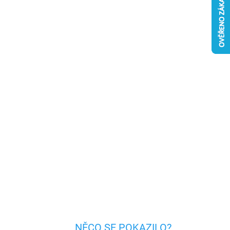
?
 V PŘEPRAVĚ
?
026
MOŽNOSTI DORUČENÍ
Přidat do košíku
o hodinky
Samsung Galaxy Watch 3
y Watch 4 Classic 42mm
ZEPTAT SE
HLÍDAT
NĚCO SE POKAZILO?