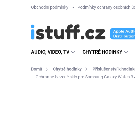
Přejít
Obchodní podmínky
Podmínky ochrany osobních ú
na
obsah
AUDIO, VIDEO, TV
CHYTRÉ HODINKY
Domů
Chytré hodinky
Příslušenství k hodin
Ochranné tvrzené sklo pro Samsung Galaxy Watch 3
1 hodnocení
Podrobnosti hodnoce