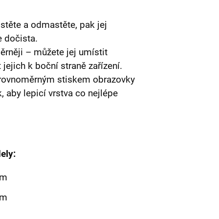
stěte a odmastěte, pak jej
 dočista.
ěrněji – můžete jej umístit
jejich k boční straně zařízení.
n rovnoměrným stiskem obrazovky
, aby lepicí vrstva co nejlépe
ely:
mm
mm