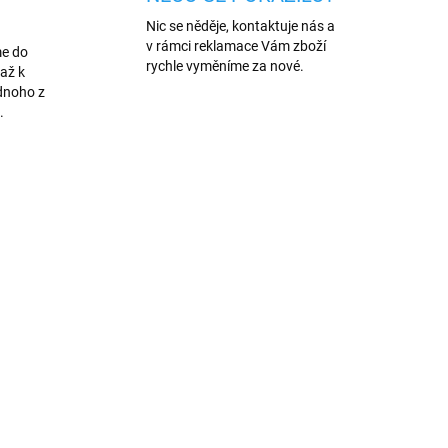
Nic se něděje, kontaktuje nás a
v rámci reklamace Vám zboží
me do
rychle vyměníme za nové.
až k
dnoho z
.
AKCE
MOD2
1779/35
VÍCE BAREV
ADEM
SKLADEM