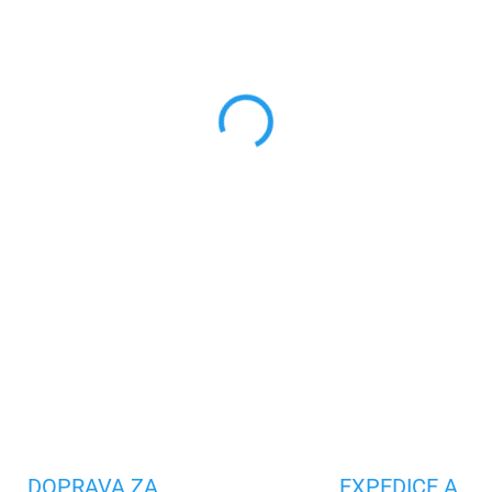
cena:
POJIŠTĚNÍ SKEL PROTI ROZBITÍ
PŘIDAT KABEL KE ZBOŽÍ (-15%)
MŮŽEME DORUČIT DO:
12.8.2
−
+
Tenké ochranné sklo pr
41mm / Samsung Galax
DETAILNÍ INFORMACE
Uložit
DOPRAVA ZA
EXPEDICE A