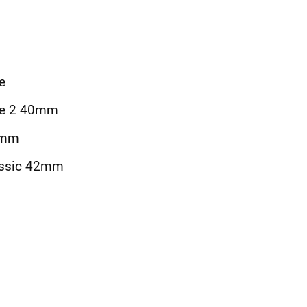
e
ve 2 40mm
1mm
lassic 42mm