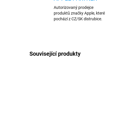
Autorizovaný prodejce
produktů značky Apple, které
pochází z CZ/SK distrubice.
Související produkty
AKCE
TIP
978/BIL
TIP
VÍCE B
VÍCE BAREV
SKLADEM