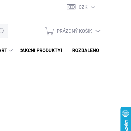
CZK
PRÁZDNÝ KOŠÍK
edat
NÁKUPNÍ
KOŠÍK
ART
❗️AKČNÍ PRODUKTY❗️
ROZBALENO
REFURBR