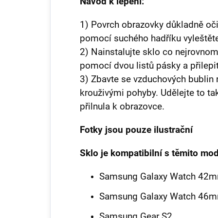
Návod k lepení:
1) Povrch obrazovky důkladně oči
pomocí suchého hadříku vyleštěte
2) Nainstalujte sklo co nejrovnom
pomocí dvou listů pásky a přilepit 
3) Zbavte se vzduchových bubli
krouživými pohyby. Udělejte to tak
přilnula k obrazovce.
Fotky jsou pouze ilustrační
Sklo je kompatibilní s těmito mod
Samsung Galaxy Watch 42
Samsung Galaxy Watch 46
Samsung Gear S2