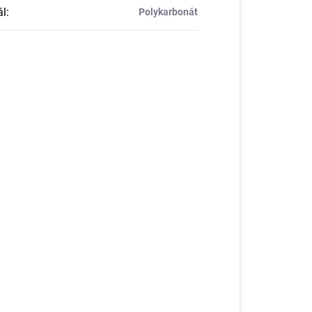
ál
:
Polykarbonát