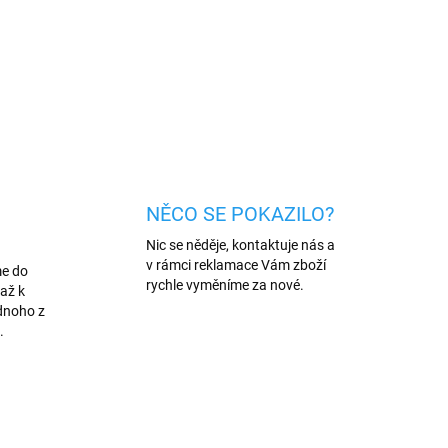
ňuje náraz a obsahuje HD tvrzené sklo, které
í citlivosti.
ZEPTAT SE
HLÍDAT
NĚCO SE POKAZILO?
Nic se něděje, kontaktuje nás a
v rámci reklamace Vám zboží
me do
rychle vyměníme za nové.
až k
dnoho z
.