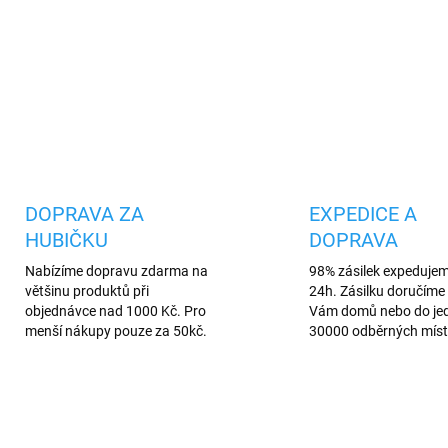
sundávat ochranný kryt. Zmír
redukuje otisky prstů a nebrán
DETAILNÍ INFORMACE
Uložit
DOPRAVA ZA
EXPEDICE A
HUBIČKU
DOPRAVA
Nabízíme dopravu zdarma na
98% zásilek expeduje
většinu produktů při
24h. Zásilku doručíme 
objednávce nad 1000 Kč. Pro
Vám domů nebo do je
menší nákupy pouze za 50kč.
30000 odběrných míst