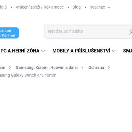
dajů
Vrácení zboží / Reklamace
Blog
Recenze
Hl
PC A HERNÍ ZÓNA
MOBILY A PŘÍSLUŠENSTVÍ
SM
kám
Samsung, Xiaomi, Huawei a další
Ochrana
amsung Galaxy Watch 4/5 40mm
ní
259 Kč
119 Kč
98,35 Kč
bez DPH