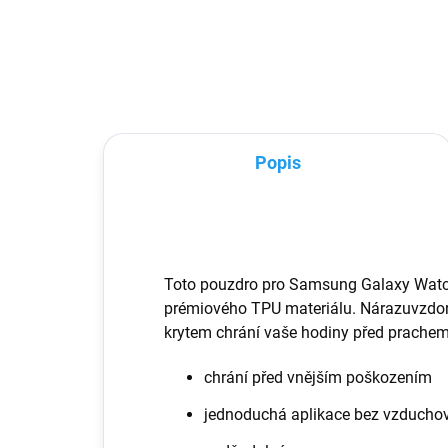
které ochrání Vaše zařízení před
poškozením.
Popis
Toto pouzdro pro Samsung Galaxy Watch 
prémiového TPU materiálu. Nárazuvzdo
krytem chrání vaše hodiny před prachem
chrání před vnějším poškozením
jednoduchá aplikace bez vzduchov