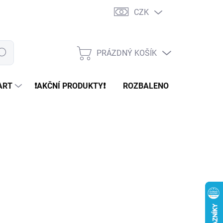
CZK
PRÁZDNÝ KOŠÍK
edat
NÁKUPNÍ
KOŠÍK
ART
❗️AKČNÍ PRODUKTY❗️
ROZBALENO
REFURBR