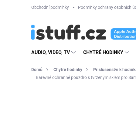
Přejít
Obchodní podmínky
Podmínky ochrany osobních ú
na
obsah
AUDIO, VIDEO, TV
CHYTRÉ HODINKY
Domů
Chytré hodinky
Příslušenství k hodin
Barevné ochranné pouzdro s tvrzeným sklem pro S
9 hodnocení
Podrobnosti hodnoce
AKCE
TIP
VÍCE BAREV