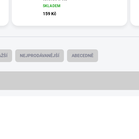
SKLADEM
159 Kč
ŽŠÍ
NEJPRODÁVANĚJŠÍ
ABECEDNĚ
NOVINKA
20162/FIA
VÍCE BAREV
PREMIUM QUALITY