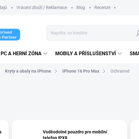
dajů
Vrácení zboží / Reklamace
Blog
Recenze
Hl
PC A HERNÍ ZÓNA
MOBILY A PŘÍSLUŠENSTVÍ
SM
Kryty a obaly na iPhone
iPhone 16 Pro Max
Ochranné
a
Voděodolné pouzdro pro mobilní
telefon IPX8