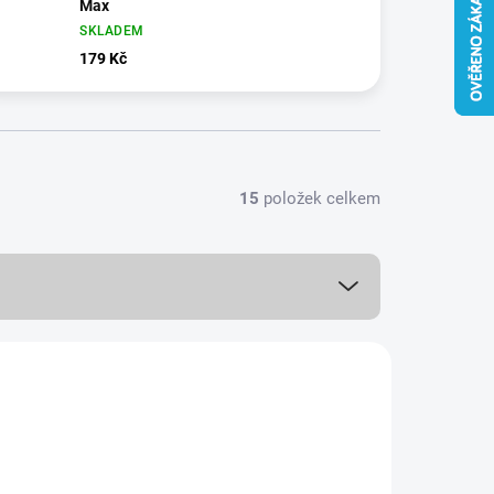
Max
SKLADEM
179 Kč
15
položek celkem
NOVINKA
978/780
TIP