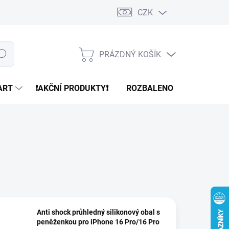
CZK
PRÁZDNÝ KOŠÍK
edat
NÁKUPNÍ
KOŠÍK
ART
❗️AKČNÍ PRODUKTY❗️
ROZBALENO
REFURBR
Anti shock průhledný silikonový obal s
peněženkou pro iPhone 16 Pro/16 Pro