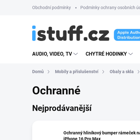
Přejít
Obchodní podmínky
Podmínky ochrany osobních ú
na
obsah
AUDIO, VIDEO, TV
CHYTRÉ HODINKY
Domů
Mobily a příslušenství
Obaly a skla
Ochranné
Nejprodávanější
Ochranný hliníkový bumper rámeček n
iPhone 16 Pro Max