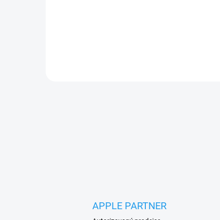
Anti shock je obal vyroben z barevného,
průhledného silikonu pro iPhone. Spolehlivě
chrání místo okolo čoček a hrany Vašeho
telefonu. Na zadní straně obalu se nově nachází
malá...
APPLE PARTNER