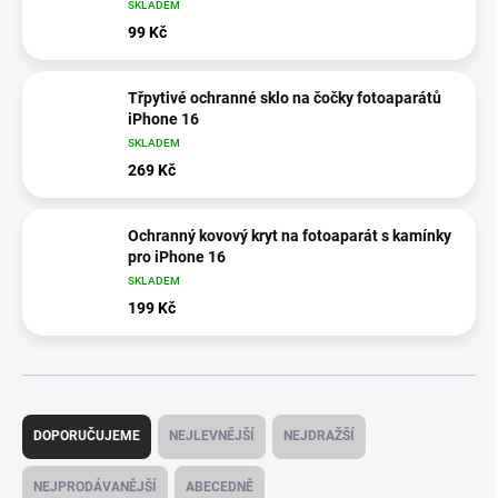
SKLADEM
99 Kč
Třpytivé ochranné sklo na čočky fotoaparátů
iPhone 16
SKLADEM
269 Kč
Ochranný kovový kryt na fotoaparát s kamínky
pro iPhone 16
SKLADEM
199 Kč
Ř
a
DOPORUČUJEME
NEJLEVNĚJŠÍ
NEJDRAŽŠÍ
z
e
NEJPRODÁVANĚJŠÍ
ABECEDNĚ