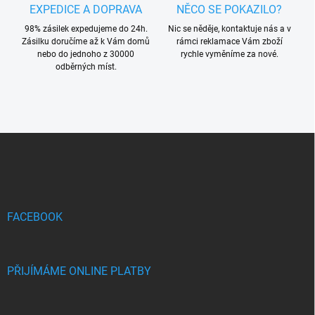
p
EXPEDICE A DOPRAVA
NĚCO SE POKAZILO?
i
s
98% zásilek expedujeme do 24h.
Nic se něděje, kontaktuje nás a v
u
Zásilku doručíme až k Vám domů
rámci reklamace Vám zboží
nebo do jednoho z 30000
rychle vyměníme za nové.
odběrných míst.
Z
á
p
a
t
í
FACEBOOK
PŘIJÍMÁME ONLINE PLATBY