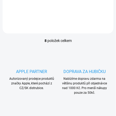
telefonu a zároveň krásně
čočku fotoaparátu a okolí
vypadají.
objektivu telefonu.
8
položek celkem
O
v
l
á
d
a
APPLE PARTNER
DOPRAVA ZA HUBIČKU
c
í
Autorizovaný prodejce produktů
Nabízíme dopravu zdarma na
p
značky Apple, které pochází z
většinu produktů při objednávce
r
CZ/SK distrubice.
nad 1000 Kč. Pro menší nákupy
v
pouze za 50kč.
k
y
v
ý