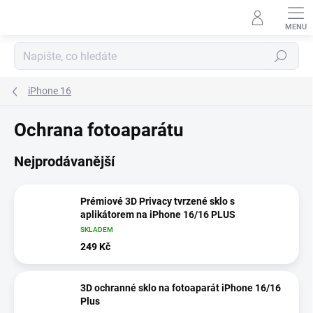
Přejít
na
obsah
Hledat
iPhone 16
Ochrana fotoaparátu
Nejprodávanější
Prémiové 3D Privacy tvrzené sklo s
aplikátorem na iPhone 16/16 PLUS
SKLADEM
249 Kč
3D ochranné sklo na fotoaparát iPhone 16/16
Plus