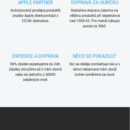
APPLE PARTNER
DOPRAVA ZA HUBIČKU
c
í
Autorizovaný prodejce produktů
Nabízíme dopravu zdarma na
p
značky Apple, které pochází z
většinu produktů při objednávce
r
CZ/SK distrubice.
nad 1000 Kč. Pro menší nákupy
v
pouze za 50kč.
k
y
v
ý
p
EXPEDICE A DOPRAVA
NĚCO SE POKAZILO?
i
s
98% zásilek expedujeme do 24h.
Nic se něděje, kontaktuje nás a v
u
Zásilku doručíme až k Vám domů
rámci reklamace Vám zboží
nebo do jednoho z 30000
rychle vyměníme za nové.
odběrných míst.
Z
á
p
a