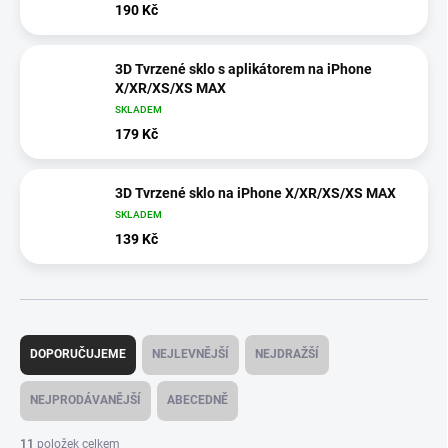
190 Kč
3D Tvrzené sklo s aplikátorem na iPhone
X/XR/XS/XS MAX
SKLADEM
179 Kč
3D Tvrzené sklo na iPhone X/XR/XS/XS MAX
SKLADEM
139 Kč
Ř
a
DOPORUČUJEME
NEJLEVNĚJŠÍ
NEJDRAŽŠÍ
z
e
NEJPRODÁVANĚJŠÍ
ABECEDNĚ
n
í
11
položek celkem