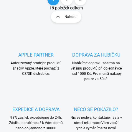
O
S
v
t
19
položek celkem
l
r
Nahoru
á
á
d
n
a
k
c
o
í
p
v
r
á
APPLE PARTNER
DOPRAVA ZA HUBIČKU
v
n
k
Autorizovaný prodejce produktů
Nabízíme dopravu zdarma na
í
y
značky Apple, které pochází z
většinu produktů při objednávce
v
CZ/SK distrubice.
nad 1000 Kč. Pro menší nákupy
ý
pouze za 50kč.
p
i
s
u
EXPEDICE A DOPRAVA
NĚCO SE POKAZILO?
98% zásilek expedujeme do 24h.
Nic se něděje, kontaktuje nás a v
Zásilku doručíme až k Vám domů
rámci reklamace Vám zboží
nebo do jednoho z 30000
rychle vyměníme za nové.