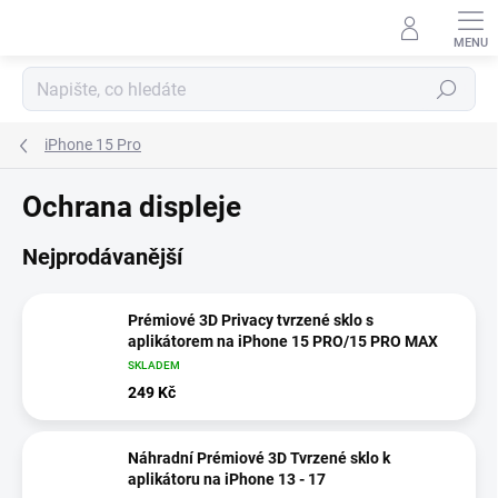
Přejít
na
obsah
Hledat
iPhone 15 Pro
Ochrana displeje
Nejprodávanější
Prémiové 3D Privacy tvrzené sklo s
aplikátorem na iPhone 15 PRO/15 PRO MAX
SKLADEM
249 Kč
Náhradní Prémiové 3D Tvrzené sklo k
aplikátoru na iPhone 13 - 17