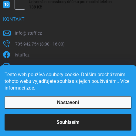
Univerzální crossbody šňůrka pro mobilní telefon
139 Kč
KONTAKT
info
@
istuff.cz
705 942 754 (8:00 - 16:00)
istuffcz
istuffcz
Tento web používá soubory cookie. Dalším procházením
istuffcz
tohoto webu vyjadřujete souhlas s jejich používáním.. Více
informací
zde
.
@istuff.cz
Nastavení
Copyright 2026
iSTUFF
. Všechna práva vyhrazena.
Souhlasím
Vytvořil Shoptet