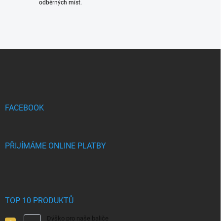
odběrných míst.
Z
á
p
a
t
í
FACEBOOK
PŘIJÍMÁME ONLINE PLATBY
TOP 10 PRODUKTŮ
Dýško pro naše baliče