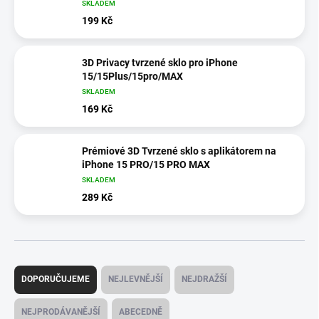
SKLADEM
199 Kč
3D Privacy tvrzené sklo pro iPhone
15/15Plus/15pro/MAX
SKLADEM
169 Kč
Prémiové 3D Tvrzené sklo s aplikátorem na
iPhone 15 PRO/15 PRO MAX
SKLADEM
289 Kč
Ř
a
DOPORUČUJEME
NEJLEVNĚJŠÍ
NEJDRAŽŠÍ
z
e
NEJPRODÁVANĚJŠÍ
ABECEDNĚ