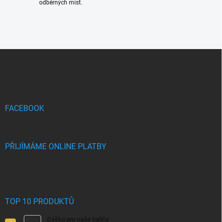
odběrných míst.
Z
á
p
a
t
í
FACEBOOK
PŘIJÍMÁME ONLINE PLATBY
TOP 10 PRODUKTŮ
Dýško pro naše baliče