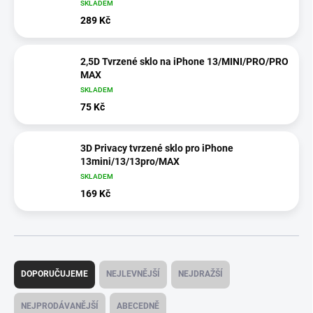
SKLADEM
289 Kč
2,5D Tvrzené sklo na iPhone 13/MINI/PRO/PRO
MAX
SKLADEM
75 Kč
3D Privacy tvrzené sklo pro iPhone
13mini/13/13pro/MAX
SKLADEM
169 Kč
Ř
a
DOPORUČUJEME
NEJLEVNĚJŠÍ
NEJDRAŽŠÍ
z
e
NEJPRODÁVANĚJŠÍ
ABECEDNĚ