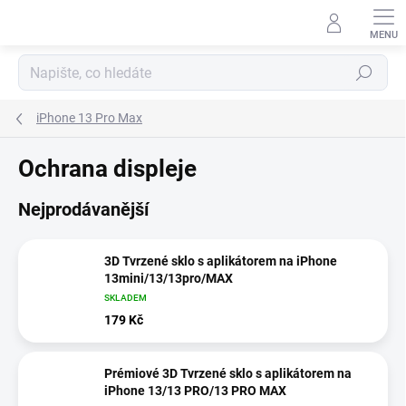
Přejít
na
obsah
Hledat
iPhone 13 Pro Max
Ochrana displeje
Nejprodávanější
3D Tvrzené sklo s aplikátorem na iPhone
13mini/13/13pro/MAX
SKLADEM
179 Kč
Prémiové 3D Tvrzené sklo s aplikátorem na
iPhone 13/13 PRO/13 PRO MAX