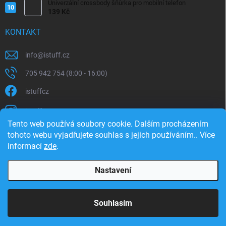
Univerzální crossbody šňůrka pro mobilní telefon
139 Kč
KONTAKT
info
@
istuff.cz
705 942 754 (8:00 - 16:00)
istuffcz
istuffcz
Tento web používá soubory cookie. Dalším procházením
istuffcz
tohoto webu vyjadřujete souhlas s jejich používáním.. Více
informací
zde
.
@istuff.cz
Nastavení
Copyright 2026
iSTUFF
. Všechna práva vyhrazena.
Souhlasím
Vytvořil Shoptet