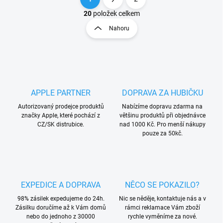
O
S
v
t
20
položek celkem
l
r
Nahoru
á
á
d
n
a
k
c
o
í
p
v
r
á
APPLE PARTNER
DOPRAVA ZA HUBIČKU
v
n
k
Autorizovaný prodejce produktů
Nabízíme dopravu zdarma na
í
y
značky Apple, které pochází z
většinu produktů při objednávce
v
CZ/SK distrubice.
nad 1000 Kč. Pro menší nákupy
ý
pouze za 50kč.
p
i
s
u
EXPEDICE A DOPRAVA
NĚCO SE POKAZILO?
98% zásilek expedujeme do 24h.
Nic se něděje, kontaktuje nás a v
Zásilku doručíme až k Vám domů
rámci reklamace Vám zboží
nebo do jednoho z 30000
rychle vyměníme za nové.