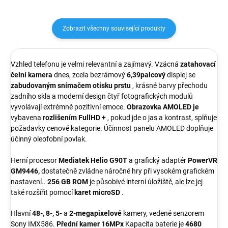
Zobrazit všechny související produkty
Vzhled telefonu je velmi relevantní a zajímavý. Vzácná
zatahovací
čelní
kamera
dnes, zcela bezrámový
6,39palcový
displej se
zabudovaným
snímačem
otisku prstu
, krásné barvy přechodu
zadního skla a moderní design čtyř fotografických modulů
vyvolávají extrémně pozitivní emoce.
Obrazovka AMOLED je
vybavena
rozlišením FullHD +
, pokud jde o jas a kontrast, splňuje
požadavky cenové kategorie. Účinnost panelu AMOLED doplňuje
účinný oleofobní povlak.
Herní procesor
Mediatek
Helio
G90T
a grafický adaptér
PowerVR
GM9446,
dostatečně zvládne náročné hry při vysokém grafickém
nastavení..
256 GB
ROM
je působivé interní úložiště, ale lze jej
také rozšířit pomocí
karet microSD
.
Hlavní
48-, 8-, 5-
a
2-megapixelové
kamery, vedené senzorem
Sony IMX586.
Přední kamer 16MPx
Kapacita baterie je
4680