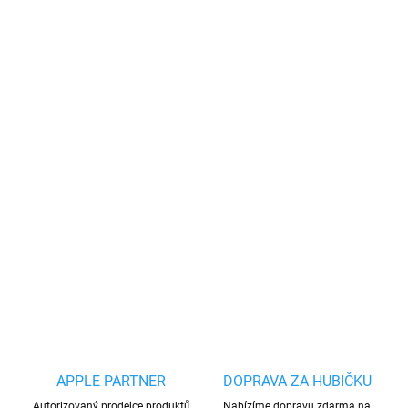
cena:
MOŽNOSTI
DORUČENÍ
−
+
Přidat do košíku
Umidigi A7 Pro je dobře vybavený mobilní telefon, který na první
pohled zaujme elegantním designem s velkým displejem bez
rámečků. Díky kovovému rámu má telefon pevnou konstrukci a
dává najevo, že v ruce držíte kvalitní zařízení.
DETAILNÍ INFORMACE
ZEPTAT SE
HLÍDAT
Uložit
APPLE PARTNER
DOPRAVA ZA HUBIČKU
Autorizovaný prodejce produktů
Nabízíme dopravu zdarma na