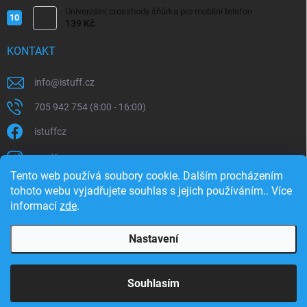
Univerzální crossbody šňůrka pro mobilní telefon
139 Kč
KONTAKT
info
@
istuff.cz
705 942 754 (8:00 - 16:00)
istuffcz
istuffcz
Tento web používá soubory cookie. Dalším procházením
istuffcz
tohoto webu vyjadřujete souhlas s jejich používáním.. Více
informací
zde
.
@istuff.cz
Nastavení
Copyright 2026
iSTUFF
. Všechna práva vyhrazena.
Souhlasím
Vytvořil Shoptet