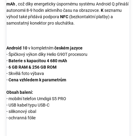
mAh
, což díky energeticky úspornému systému Android Q přináší
autonomii 8-9 hodin aktivního času na obrazovce.
K
seznamu
výhod také přidává podpora
NFC
(bezkontaktní platby) a
samostatný konektor pro sluchátka.
Android 10
v kompletním
českém jazyce
·
Špičkový výkon díky Helio G90T procesoru
· Baterie s kapacitou 4 680 mAh
· 6 GB RAM & 256 GB ROM
·
Skvělá foto výbava
· Cena vzhledem k parametrům
Obsah balení:
·
mobilní telefon Umdigii S5 PRO
·
USB kabel typu USB-C
·
silikonový obal
·
ochranná fólie