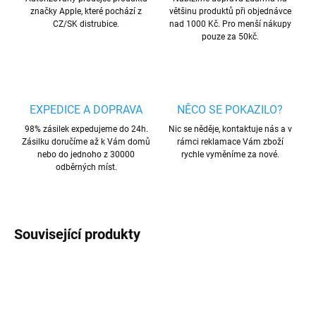
značky Apple, které pochází z
většinu produktů při objednávce
CZ/SK distrubice.
nad 1000 Kč. Pro menší nákupy
pouze za 50kč.
EXPEDICE A DOPRAVA
NĚCO SE POKAZILO?
98% zásilek expedujeme do 24h.
Nic se něděje, kontaktuje nás a v
Zásilku doručíme až k Vám domů
rámci reklamace Vám zboží
nebo do jednoho z 30000
rychle vyměníme za nové.
odběrných míst.
Související produkty
AKCE
VÍCE BAREV