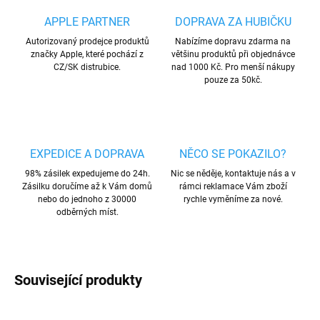
APPLE PARTNER
DOPRAVA ZA HUBIČKU
Autorizovaný prodejce produktů
Nabízíme dopravu zdarma na
značky Apple, které pochází z
většinu produktů při objednávce
CZ/SK distrubice.
nad 1000 Kč. Pro menší nákupy
pouze za 50kč.
EXPEDICE A DOPRAVA
NĚCO SE POKAZILO?
98% zásilek expedujeme do 24h.
Nic se něděje, kontaktuje nás a v
Zásilku doručíme až k Vám domů
rámci reklamace Vám zboží
nebo do jednoho z 30000
rychle vyměníme za nové.
odběrných míst.
Související produkty
VÍCE BAREV