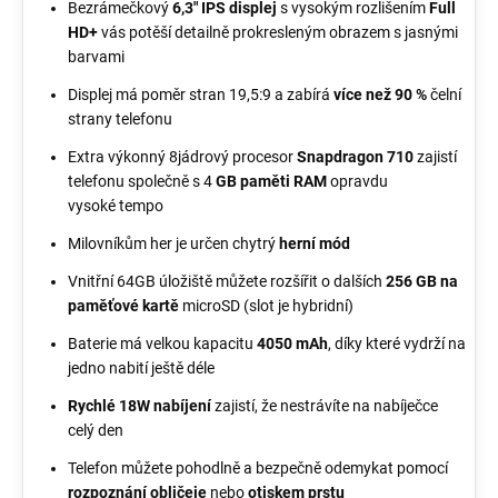
Bezrámečkový
6,3" IPS displej
s vysokým rozlišením
Full
HD+
vás potěší detailně prokresleným obrazem s jasnými
barvami
Displej má poměr stran 19,5:9 a zabírá
více než 90 %
čelní
strany telefonu
Extra výkonný 8jádrový procesor
Snapdragon 710
zajistí
telefonu společně s 4
GB paměti RAM
opravdu
vysoké tempo
Milovníkům her je určen chytrý
herní mód
Vnitřní 64GB úložiště můžete rozšířit o dalších
256 GB na
paměťové kartě
microSD (slot je hybridní)
Baterie má velkou kapacitu
4050 mAh
, díky které vydrží na
jedno nabití ještě déle
Rychlé 18W nabíjení
zajistí, že nestrávíte na nabíječce
celý den
Telefon můžete pohodlně a bezpečně odemykat pomocí
rozpoznání obličeje
nebo
otiskem prstu