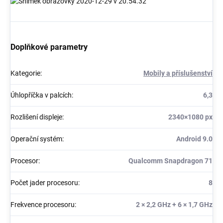
Doplňkové parametry
Kategorie
:
Mobily a příslušenství
Úhlopříčka v palcích
:
6,3
Rozlišení displeje
:
2340×1080 px
Operační systém
:
Android 9.0
Procesor
:
Qualcomm Snapdragon 71
Počet jader procesoru
:
8
Frekvence procesoru
:
2 × 2,2 GHz + 6 × 1,7 GHz