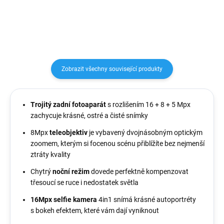
světem zmítá pandemie.
odolný proti prachu, vodě a tělo
koronaviru....
má navrženo...
Zobrazit všechny související produkty
Trojitý zadní fotoaparát
s rozlišením 16 + 8 + 5 Mpx
zachycuje krásné, ostré a čisté snímky
8Mpx
teleobjektiv
je vybavený dvojnásobným optickým
zoomem, kterým si focenou scénu přiblížíte bez nejmenší
ztráty kvality
Chytrý
noční režim
dovede perfektně kompenzovat
třesoucí se ruce i nedostatek světla
16Mpx selfie kamera
4in1 snímá krásné autoportréty
s bokeh efektem, které vám dají vyniknout