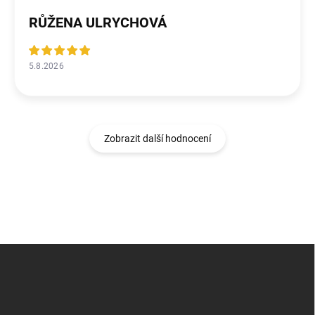
RŮŽENA ULRYCHOVÁ
5.8.2026
Zobrazit další hodnocení
Z
á
p
a
t