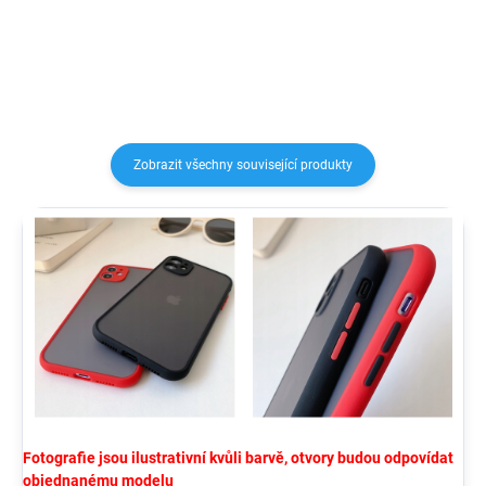
sílu nárazu během pádu a tím
zaručeně ochrání Váš...
Zobrazit všechny související produkty
Fotografie jsou ilustrativní kvůli barvě, otvory budou odpovídat
objednanému modelu