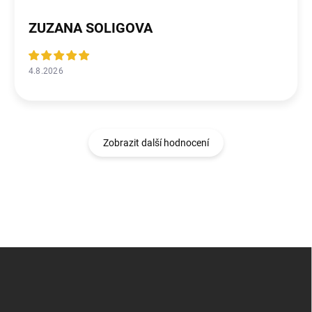
ZUZANA SOLIGOVA
4.8.2026
Zobrazit další hodnocení
Z
á
p
a