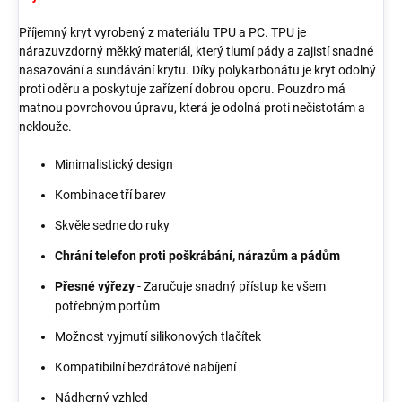
Příjemný kryt vyrobený z materiálu TPU a PC. TPU je
nárazuvzdorný měkký materiál, který tlumí pády a zajistí snadné
nasazování a sundávání krytu. Díky polykarbonátu je kryt odolný
proti oděru a poskytuje zařízení dobrou oporu. Pouzdro má
matnou povrchovou úpravu, která je odolná proti nečistotám a
neklouže.
Minimalistický design
Kombinace tří barev
Skvěle sedne do ruky
Chrání telefon proti poškrábání, nárazům a pádům
Přesné výřezy
- Zaručuje snadný přístup ke všem
potřebným portům
Možnost vyjmutí silikonových tlačítek
Kompatibilní bezdrátové nabíjení
Nádherný vzhled