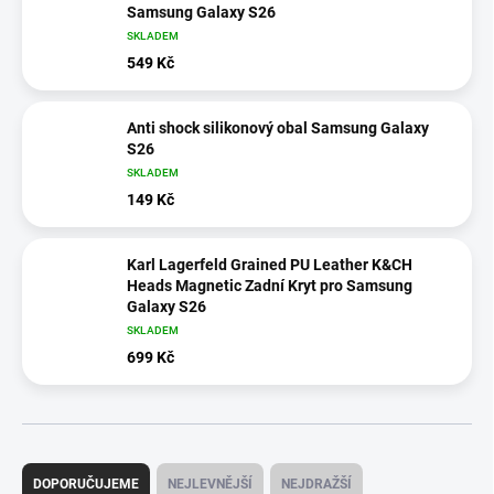
Samsung Galaxy S26
SKLADEM
549 Kč
Anti shock silikonový obal Samsung Galaxy
S26
SKLADEM
149 Kč
Karl Lagerfeld Grained PU Leather K&CH
Heads Magnetic Zadní Kryt pro Samsung
Galaxy S26
SKLADEM
699 Kč
Ř
a
DOPORUČUJEME
NEJLEVNĚJŠÍ
NEJDRAŽŠÍ