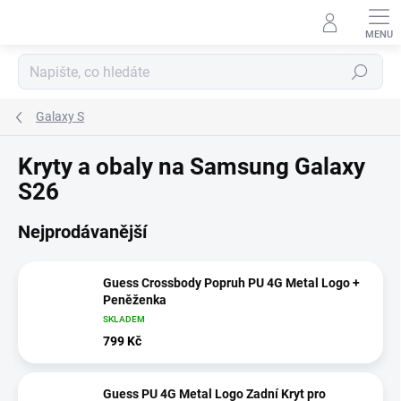
Přejít
na
obsah
Hledat
Galaxy S
Kryty a obaly na Samsung Galaxy
S26
Nejprodávanější
Guess Crossbody Popruh PU 4G Metal Logo +
Peněženka
SKLADEM
799 Kč
Guess PU 4G Metal Logo Zadní Kryt pro