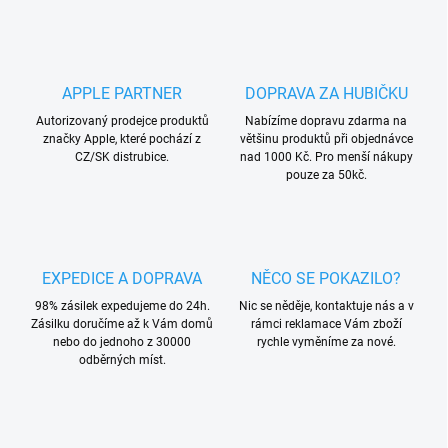
v
l
á
d
a
APPLE PARTNER
DOPRAVA ZA HUBIČKU
c
í
Autorizovaný prodejce produktů
Nabízíme dopravu zdarma na
p
značky Apple, které pochází z
většinu produktů při objednávce
r
CZ/SK distrubice.
nad 1000 Kč. Pro menší nákupy
v
pouze za 50kč.
k
y
v
ý
p
EXPEDICE A DOPRAVA
NĚCO SE POKAZILO?
i
s
98% zásilek expedujeme do 24h.
Nic se něděje, kontaktuje nás a v
u
Zásilku doručíme až k Vám domů
rámci reklamace Vám zboží
nebo do jednoho z 30000
rychle vyměníme za nové.
odběrných míst.