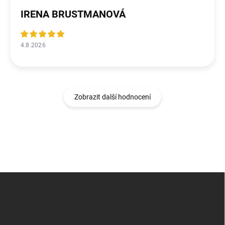
IRENA BRUSTMANOVÁ
4.8.2026
Zobrazit další hodnocení
Z
á
p
a
t