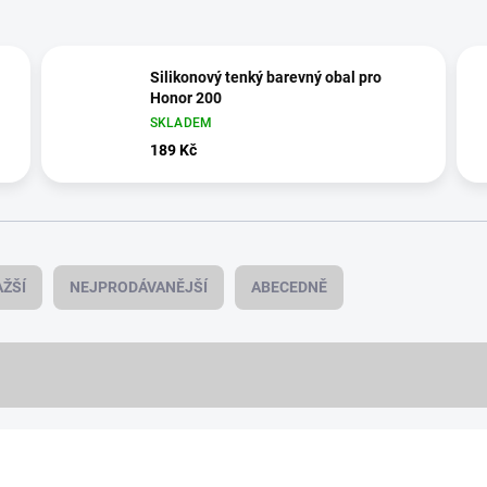
Silikonový tenký barevný obal pro
Honor 200
SKLADEM
189 Kč
ŽŠÍ
NEJPRODÁVANĚJŠÍ
ABECEDNĚ
NOVINKA
978/790