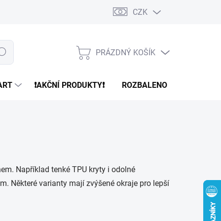
CZK
PRÁZDNÝ KOŠÍK
edat
NÁKUPNÍ
KOŠÍK
ART
❗️AKČNÍ PRODUKTY❗️
ROZBALENO
REFURBR
nem. Například tenké TPU kryty i odolné
m. Některé varianty mají zvýšené okraje pro lepší