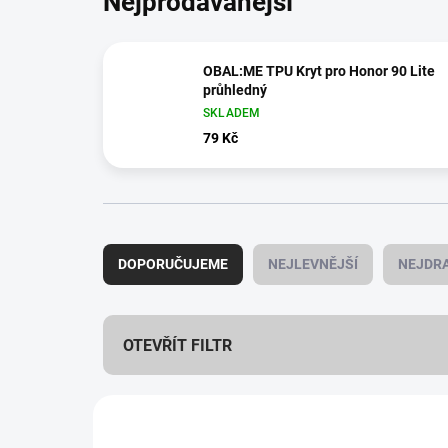
Nejprodávanější
OBAL:ME TPU Kryt pro Honor 90 Lite
průhledný
SKLADEM
79 Kč
Ř
a
DOPORUČUJEME
NEJLEVNĚJŠÍ
NEJDRA
z
e
n
í
OTEVŘÍT FILTR
p
r
V
o
ý
d
978/1152