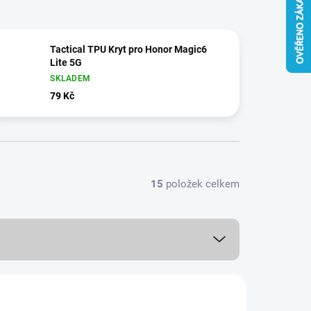
Tactical TPU Kryt pro Honor Magic6
Lite 5G
SKLADEM
79 Kč
15
položek celkem
NOVINKA
978/777