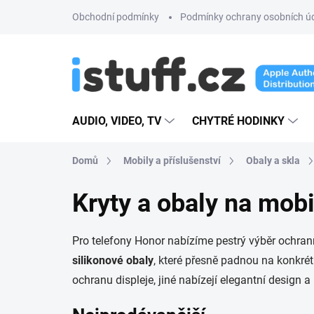
Přejít
Obchodní podmínky
Podmínky ochrany osobních ú
na
obsah
AUDIO, VIDEO, TV
CHYTRÉ HODINKY
Domů
Mobily a příslušenství
Obaly a skla
Kryty a obaly na mob
Pro telefony Honor nabízíme pestrý výběr ochran
silikonové obaly
, které přesně padnou na konkrét
ochranu displeje, jiné nabízejí elegantní design a