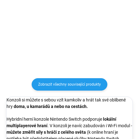
Konzole Gamebox Vám obnoví
vzpomínky na stovky starých
Digitální herní konzole s retro
herních pecek. Nostalgie
designem. Tato herní konzole má
zaručena.
jednoduché ovládání a je vhodná
i pro ty nejmenší.
Nainstalovaných 500 her.
Zobrazit všechny související produkty
Konzoli si můžete s sebou vzít kamkoliv a hrát tak své oblíbené
hry
doma, u kamarádů a nebo na cestách.
Hybridní herní konzole Nintendo Switch podporuje
lokální
multiplayerové hraní
. V konzoli je navíc zabudován i Wi-Fi modul -
můžete změřit síly s hráči z celého světa
(k online hraní je
potřeba být předplatitelem placené služby Nintendo Switch