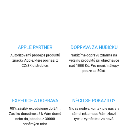
DETAILNÍ INFORMACE
ZEPTAT SE
HLÍDAT
Uložit
APPLE PARTNER
DOPRAVA ZA HUBIČKU
Autorizovaný prodejce produktů
Nabízíme dopravu zdarma na
značky Apple, které pochází z
většinu produktů při objednávce
CZ/SK distrubice.
nad 1000 Kč. Pro menší nákupy
pouze za 50kč.
EXPEDICE A DOPRAVA
NĚCO SE POKAZILO?
98% zásilek expedujeme do 24h.
Nic se něděje, kontaktuje nás a v
Zásilku doručíme až k Vám domů
rámci reklamace Vám zboží
nebo do jednoho z 30000
rychle vyměníme za nové.
odběrných míst.