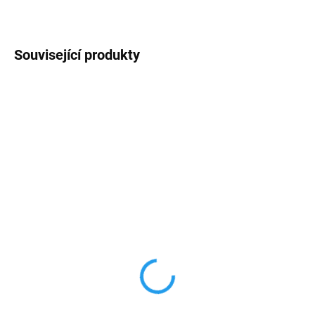
Související produkty
AKCE
VÍCE BAREV
VÍCE BAREV
SKLADEM
SKLADEM
Gameboy - gamebox 500
Gamebox M3 900 her
her
789 Kč
379 Kč
od
652,07 Kč bez DPH
od 313,22 Kč bez DPH
Detail
Detail