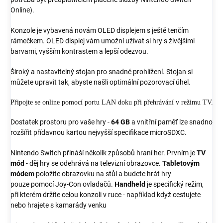
Online).
Konzole je vybavená novám OLED displejem s ještě tenčím
rámečkem. OLED displej vám umožní užívat si hry s živějšími
barvami, vyšším kontrastem a lepší odezvou.
Široký a nastavitelný stojan pro snadné prohlížení. Stojan si
můžete upravit tak, abyste našli optimální pozorovací úhel.
Připojte se online pomocí portu LAN doku při přehrávání v režimu TV.
Dostatek prostoru pro vaše hry -
64 GB
a vnitřní paměť lze snadno
rozšířit přídavnou kartou nejvyšší specifikace microSDXC.
Nintendo Switch přináší několik způsobů hraní her. Prvním je
TV
mód
- děj hry se odehrává na televizní obrazovce.
Tabletovým
módem
položíte obrazovku na stůl a budete hrát hry
pouze pomocí Joy-Con ovladačů.
Handheld
je specifický režim,
při kterém držíte celou konzoli v ruce - například když cestujete
nebo hrajete s kamarády venku