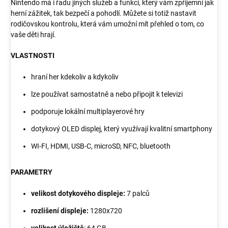
Nintendo má i řadu jiných služeb a funkcí, který vám zpříjemní jak
herní zážitek, tak bezpečí a pohodlí. Můžete si totiž nastavit
rodičovskou kontrolu, která vám umožní mít přehled o tom, co
vaše děti hrají.
VLASTNOSTI
hraní her kdekoliv a kdykoliv
lze používat samostatně a nebo připojit k televizi
podporuje lokální multiplayerové hry
dotykový OLED displej, který využívají kvalitní smartphony
WI-FI, HDMI, USB-C, microSD, NFC, bluetooth
PARAMETRY
velikost dotykového displeje:
7 palců
rozlišení displeje:
1280x720
velikost úložiště
: 64 GB