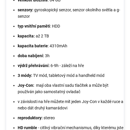
senzory:
gyroskopický senzor, senzor okolního světla a g-
senzor
typ vnitřní paměti
: HDD
kapacita:
až 2 TB
kapacita baterie
: 4310mAh
doba nabíjení:
3h
výdrž přehrávání:
6-9h - záleží na hře
3 módy:
TV mód, tabletový mód a handheld mód
Joy-Con:
mají oba vlastní sadu tlačítek a může být
používán jako samostatný ovladač
v závislosti na hře můžete mít jeden Joy-Con v každé ruce a
nebo dát druhý kamarádovi
reproduktory:
stereo
HD rumble
- citlivý vibrační mechanismus, díky kterému jste