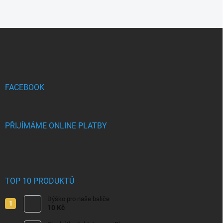
Z
á
p
a
t
í
FACEBOOK
PŘIJÍMÁME ONLINE PLATBY
TOP 10 PRODUKTŮ
Dýško pro naše baliče
10 Kč