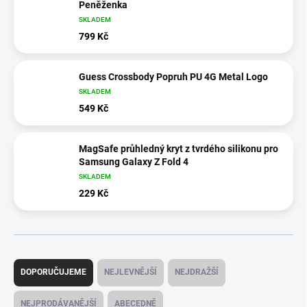
Peněženka
SKLADEM
799 Kč
Guess Crossbody Popruh PU 4G Metal Logo
SKLADEM
549 Kč
MagSafe průhledný kryt z tvrdého silikonu pro
Samsung Galaxy Z Fold 4
SKLADEM
229 Kč
Ř
a
DOPORUČUJEME
NEJLEVNĚJŠÍ
NEJDRAŽŠÍ
z
e
NEJPRODÁVANĚJŠÍ
ABECEDNĚ