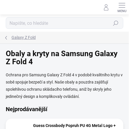
Přejít
na
obsah
Hledat
Galaxy Z Fold
Obaly a kryty na Samsung Galaxy
Z Fold 4
Ochrana pro Samsung Galaxy Z Fold 4 v podobě kvalitního krytu v
sobě spojuje bezpečí a styl. Naše obaly a pouzdra zajišťují
spolehlivou ochranu skládacího telefonu, aniž by skryly jeho
jedinečný design a komplikovaly ovládání.
Nejprodávanější
Guess Crossbody Popruh PU 4G Metal Logo +