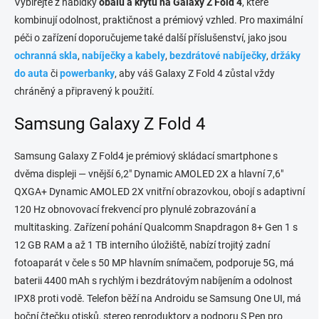
Vybírejte z nabídky
obalů a krytů na Galaxy Z Fold 4
, které
a
c
kombinují odolnost, praktičnost a prémiový vzhled. Pro maximální
í
péči o zařízení doporučujeme také další příslušenství, jako jsou
p
ochranná skla
,
nabíječky a kabely
,
bezdrátové nabíječky
,
držáky
r
v
do auta
či
powerbanky
, aby váš Galaxy Z Fold 4 zůstal vždy
k
chráněný a připravený k použití.
y
v
Samsung Galaxy Z Fold 4
ý
p
i
Samsung Galaxy Z Fold4 je prémiový skládací smartphone s
s
dvěma displeji — vnější 6,2" Dynamic AMOLED 2X a hlavní 7,6"
u
QXGA+ Dynamic AMOLED 2X vnitřní obrazovkou, obojí s adaptivní
120 Hz obnovovací frekvencí pro plynulé zobrazování a
multitasking. Zařízení pohání Qualcomm Snapdragon 8+ Gen 1 s
12 GB RAM a až 1 TB interního úložiště, nabízí trojitý zadní
fotoaparát v čele s 50 MP hlavním snímačem, podporuje 5G, má
baterii 4400 mAh s rychlým i bezdrátovým nabíjením a odolnost
IPX8 proti vodě. Telefon běží na Androidu se Samsung One UI, má
boční čtečku otisků, stereo reproduktory a podporu S Pen pro