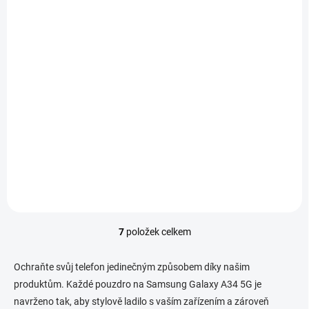
pro Samsung Galaxy
A34 5G
599 Kč
495,04 Kč bez DPH
Detail
Guess 4G Charms prémiový
ochranný kryt telefonu v
kombinaci zadní strany
potažené látkou s motivem
Guess, pružnými PU boky a
atraktivním přívěskem.
7
položek celkem
O
v
l
Ochraňte svůj telefon jedinečným způsobem díky našim
á
produktům. Každé pouzdro na Samsung Galaxy A34 5G je
d
navrženo tak, aby stylově ladilo s vaším zařízením a zároveň
a