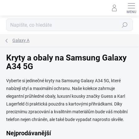
Přejít
na
obsah
Hledat
Galaxy A
Kryty a obaly na Samsung Galaxy
A34 5G
Vyberte si jedinečné kryty na Samsung Galaxy A34 5G, které
nabízejí styl a maximální ochranu. Naše kolekce zahrnuje
elegantní průhledné obaly, luxusní kousky značky Guess a Karl
Lagerfeld či praktická pouzdra s kartovými přihrádkami. Díky
preciznímu zpracování a kvalitním materiálům bude váš mobilní
telefon nejen chráněn, ale také bude vypadat naprosto skvěle.
Nejprodávanější