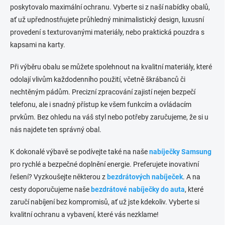
c
poskytovalo maximální ochranu. Vyberte si z naší nabídky obalů,
í
ať už upřednostňujete průhledný minimalistický design, luxusní
p
provedení s texturovanými materiály, nebo praktická pouzdra s
r
v
kapsami na karty.
k
y
Při výběru obalu se můžete spolehnout na kvalitní materiály, které
v
odolají vlivům každodenního použití, včetně škrábanců či
ý
p
nechtěným pádům. Precizní zpracování zajistí nejen bezpečí
i
telefonu, ale i snadný přístup ke všem funkcím a ovládacím
s
prvkům. Bez ohledu na váš styl nebo potřeby zaručujeme, že si u
u
nás najdete ten správný obal.
K dokonalé výbavě se podívejte také na naše
nabíječky Samsung
pro rychlé a bezpečné doplnění energie. Preferujete inovativní
řešení? Vyzkoušejte některou z
bezdrátových nabíječek
. A na
cesty doporučujeme naše
bezdrátové nabíječky do auta
, které
zaručí nabíjení bez kompromisů, ať už jste kdekoliv. Vyberte si
kvalitní ochranu a vybavení, které vás nezklame!