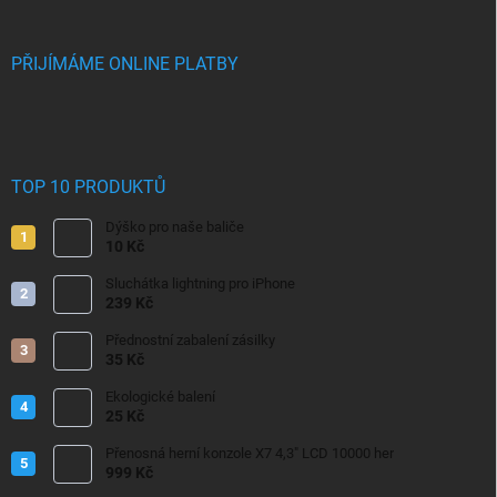
PŘIJÍMÁME ONLINE PLATBY
TOP 10 PRODUKTŮ
Dýško pro naše baliče
10 Kč
Sluchátka lightning pro iPhone
239 Kč
Přednostní zabalení zásilky
35 Kč
Ekologické balení
25 Kč
Přenosná herní konzole X7 4,3" LCD 10000 her
999 Kč