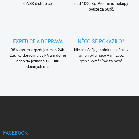
CZ/SK distrubice.
nad 1000 Kč. Pro menší nákupy
pouze za 50kč.
EXPEDICE A DOPRAVA
NĚCO SE POKAZILO?
98% zásilek expedujeme do 24h.
Nic se něděje, kontaktuje nás a v
Zásilku doručíme až k Vám domů
rámci reklamace Vám zboží
nebo do jednoho z 30000
rychle vyměníme za nové.
odběrných míst.
Z
á
p
a
t
í
FACEBOOK