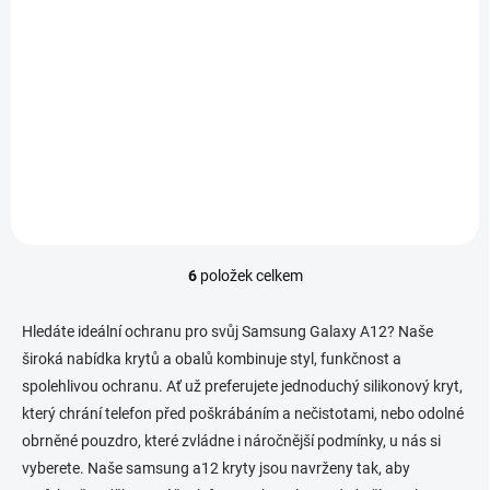
Detail
Detail
Anti Shock pouzdro na
Flexibilní silikonové ochranné
telefon je vyrobeno z
pouzdro, určeno pro mobilní
pružného, ​​průhledného
telefony značky Samsung,
silikonu o tloušťce 0,3 mm.
zachovává přístup ke všem
Zesílené rohy absorbují sílu
ovládacím prvkům.
nárazu během pádu a tím
zaručeně ochrání Váš...
6
položek celkem
O
v
l
Hledáte ideální ochranu pro svůj Samsung Galaxy A12? Naše
á
široká nabídka krytů a obalů kombinuje styl, funkčnost a
d
spolehlivou ochranu. Ať už preferujete jednoduchý silikonový kryt,
a
c
který chrání telefon před poškrábáním a nečistotami, nebo odolné
í
obrněné pouzdro, které zvládne i náročnější podmínky, u nás si
p
vyberete. Naše samsung a12 kryty jsou navrženy tak, aby
r