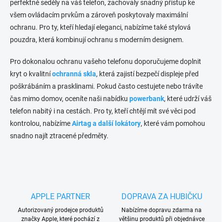
v
perfektně seděly na váš telefon, zachovaly snadný přístup ke
k
všem ovládacím prvkům a zároveň poskytovaly maximální
y
ochranu. Pro ty, kteří hledají eleganci, nabízíme také stylová
v
ý
pouzdra, která kombinují ochranu s moderním designem.
p
i
Pro dokonalou ochranu vašeho telefonu doporučujeme doplnit
s
kryt o kvalitní
ochranná skla
, která zajistí bezpečí displeje před
u
poškrábáním a prasklinami. Pokud často cestujete nebo trávíte
čas mimo domov, oceníte naši nabídku
powerbank
, které udrží váš
telefon nabitý i na cestách. Pro ty, kteří chtějí mít své věci pod
kontrolou, nabízíme
Airtag a další lokátory
, které vám pomohou
snadno najít ztracené předměty.
APPLE PARTNER
DOPRAVA ZA HUBIČKU
Autorizovaný prodejce produktů
Nabízíme dopravu zdarma na
značky Apple, které pochází z
většinu produktů při objednávce