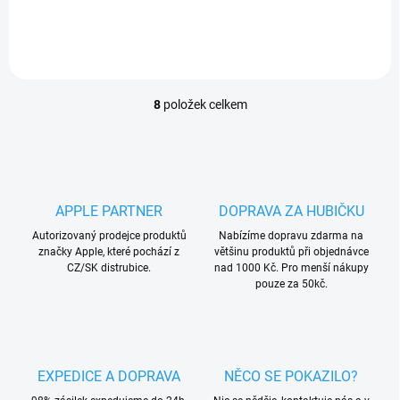
struktura uvnitř pouzdra
nečistotami. Speciální
pomáhá rozptylovat...
struktura uvnitř pouzdra
pomáhá rozptylovat...
8
položek celkem
O
v
l
á
d
a
APPLE PARTNER
DOPRAVA ZA HUBIČKU
c
í
Autorizovaný prodejce produktů
Nabízíme dopravu zdarma na
p
značky Apple, které pochází z
většinu produktů při objednávce
r
CZ/SK distrubice.
nad 1000 Kč. Pro menší nákupy
v
pouze za 50kč.
k
y
v
ý
p
EXPEDICE A DOPRAVA
NĚCO SE POKAZILO?
i