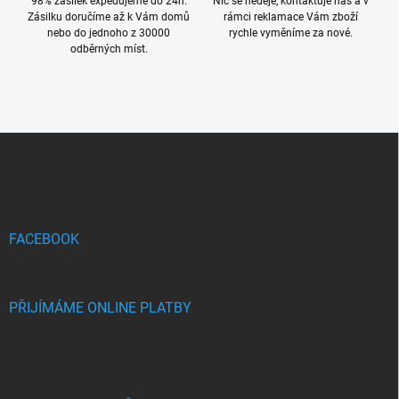
s
98% zásilek expedujeme do 24h.
Nic se něděje, kontaktuje nás a v
u
Zásilku doručíme až k Vám domů
rámci reklamace Vám zboží
nebo do jednoho z 30000
rychle vyměníme za nové.
odběrných míst.
Z
á
p
a
t
í
FACEBOOK
PŘIJÍMÁME ONLINE PLATBY