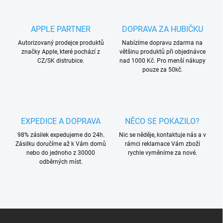
á
d
a
APPLE PARTNER
DOPRAVA ZA HUBIČKU
c
í
Autorizovaný prodejce produktů
Nabízíme dopravu zdarma na
p
značky Apple, které pochází z
většinu produktů při objednávce
r
CZ/SK distrubice.
nad 1000 Kč. Pro menší nákupy
v
pouze za 50kč.
k
y
v
ý
p
EXPEDICE A DOPRAVA
NĚCO SE POKAZILO?
i
s
98% zásilek expedujeme do 24h.
Nic se něděje, kontaktuje nás a v
u
Zásilku doručíme až k Vám domů
rámci reklamace Vám zboží
nebo do jednoho z 30000
rychle vyměníme za nové.
odběrných míst.
Z