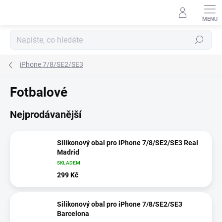
Přejít
na
obsah
Hledat
iPhone 7/8/SE2/SE3
Fotbalové
Nejprodávanější
Silikonový obal pro iPhone 7/8/SE2/SE3 Real
Madrid
SKLADEM
299 Kč
Silikonový obal pro iPhone 7/8/SE2/SE3
Barcelona