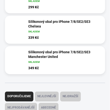
SKLADEM
299 Kč
Silikonový obal pro iPhone 7/8/SE2/SE3
Chelsea
SKLADEM
339 Kč
Silikonový obal pro iPhone 7/8/SE2/SE3
Manchester United
SKLADEM
349 Kč
Ř
a
DOPORUČUJEME
NEJLEVNĚJŠÍ
NEJDRAŽŠÍ
z
e
NEJPRODÁVANĚJŠÍ
ABECEDNĚ