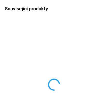
Související produkty
AKCE
VÍCE BAREV
VYPRODÁNO
VYPRODÁNO
Elektrická koloběžka
Elektrická koloběžka
Kugoo S3
Kugoo KIRIN Mini 2
7 990 Kč
6 500 Kč
od
od 6 603,31 Kč bez DPH
5 371,90 Kč bez DPH
Detail
Detail
Výkon motoru 350 W, Maximální
Koloběžka určená hlavně dětem.