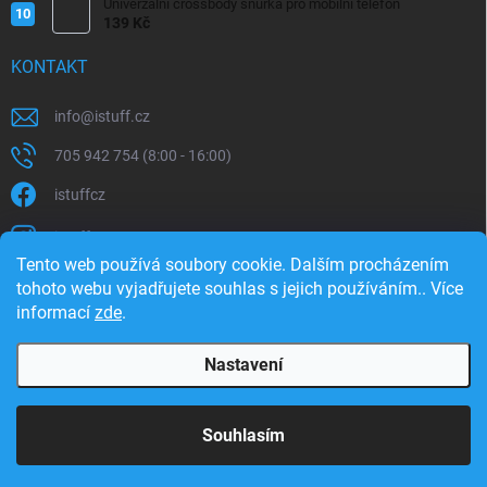
Univerzální crossbody šňůrka pro mobilní telefon
139 Kč
KONTAKT
info
@
istuff.cz
705 942 754 (8:00 - 16:00)
istuffcz
istuffcz
Tento web používá soubory cookie. Dalším procházením
istuffcz
tohoto webu vyjadřujete souhlas s jejich používáním.. Více
informací
zde
.
@istuff.cz
Nastavení
Copyright 2026
iSTUFF
. Všechna práva vyhrazena.
Souhlasím
Vytvořil Shoptet