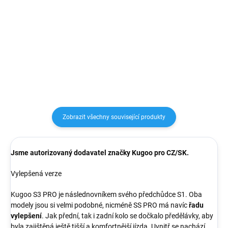
rychlost 30 km/h, Maximální
Zmenšená verze populární S1.
vzdálenost na nabití 30 km,
Výkon 150W. 10-15km na jedno
Vestavěný displej , Materiál rámu
nabití.
Hliník, Maximální zátěž 120 kg,
Doba nabíjení 4 h
Zobrazit všechny související produkty
Jsme autorizovaný dodavatel značky Kugoo pro CZ/SK.
Vylepšená verze
Kugoo S3 PRO je následnovníkem svého předchůdce S1. Oba
modely jsou si velmi podobné, nicméně SS PRO má navíc
řadu
vylepšení
. Jak přední, tak i zadní kolo se dočkalo předělávky, aby
byla zajištěná ještě tišší a komfortnější jízda. Uvnitř se nachází