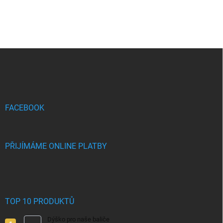
Z
á
p
a
t
í
FACEBOOK
PŘIJÍMÁME ONLINE PLATBY
TOP 10 PRODUKTŮ
Dýško pro naše baliče