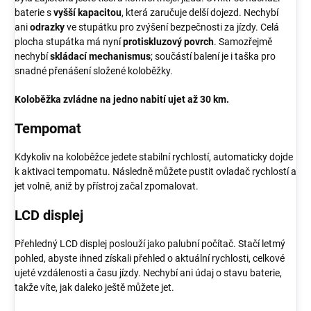
baterie s
vyšší kapacitou
, která zaručuje delší dojezd. Nechybí
ani
odrazky
ve stupátku pro zvýšení bezpečnosti za jízdy. Celá
plocha stupátka má nyní
protiskluzový povrch
. Samozřejmě
nechybí
skládací mechanismus
; součástí balení je i taška pro
snadné přenášení složené koloběžky.
Koloběžka zvládne na jedno nabití ujet až 30 km.
Tempomat
Kdykoliv na koloběžce jedete stabilní rychlostí, automaticky dojde
k aktivaci tempomatu. Následně můžete pustit ovladač rychlostí a
jet volně, aniž by přístroj začal zpomalovat.
LCD displej
Přehledný LCD displej poslouží jako palubní počítač. Stačí letmý
pohled, abyste ihned získali přehled o aktuální rychlosti, celkové
ujeté vzdálenosti a času jízdy. Nechybí ani údaj o stavu baterie,
takže víte, jak daleko ještě můžete jet.