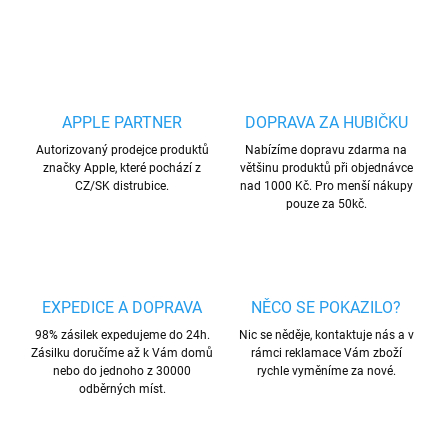
ZEPTAT SE
HLÍDAT
Uložit
APPLE PARTNER
DOPRAVA ZA HUBIČKU
Autorizovaný prodejce produktů
Nabízíme dopravu zdarma na
značky Apple, které pochází z
většinu produktů při objednávce
CZ/SK distrubice.
nad 1000 Kč. Pro menší nákupy
pouze za 50kč.
EXPEDICE A DOPRAVA
NĚCO SE POKAZILO?
98% zásilek expedujeme do 24h.
Nic se něděje, kontaktuje nás a v
Zásilku doručíme až k Vám domů
rámci reklamace Vám zboží
nebo do jednoho z 30000
rychle vyměníme za nové.
odběrných míst.