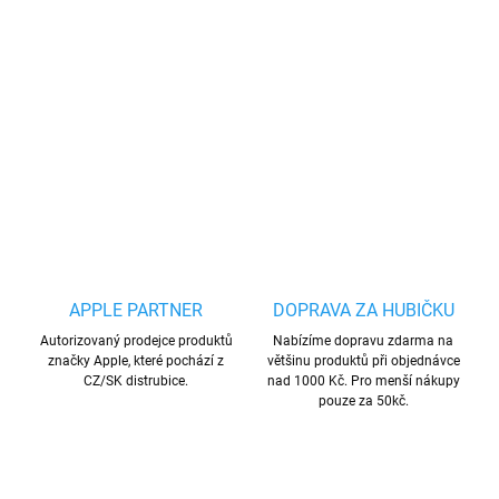
materiálu doplněný o MagSafe technologii, který
se perfektně přizpůsobí tvaru telefonu a chrání
ho před poškozením.
DETAILNÍ INFORMACE
ZEPTAT SE
HLÍDAT
Uložit
APPLE PARTNER
DOPRAVA ZA HUBIČKU
Autorizovaný prodejce produktů
Nabízíme dopravu zdarma na
značky Apple, které pochází z
většinu produktů při objednávce
CZ/SK distrubice.
nad 1000 Kč. Pro menší nákupy
pouze za 50kč.