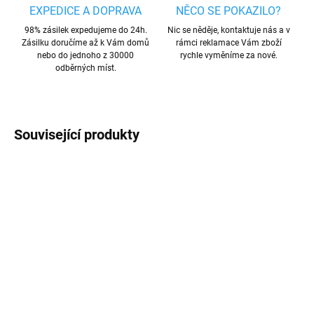
EXPEDICE A DOPRAVA
NĚCO SE POKAZILO?
98% zásilek expedujeme do 24h.
Nic se něděje, kontaktuje nás a v
Zásilku doručíme až k Vám domů
rámci reklamace Vám zboží
nebo do jednoho z 30000
rychle vyměníme za nové.
odběrných míst.
Související produkty
PREMIUM QUALITY
AKCE
SKLADEM
SKLADEM
Apple USB-C - 3,5mm
Sluchátka s usb-c