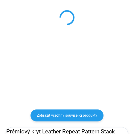
jack adapter
konektorem
249 Kč
249 Kč
205,79 Kč bez DPH
205,79 Kč bez DPH
Do košíku
Do košíku
Originální Apple usb-c adaptér
Sluchátka s konektorem usb-c,
pro 3,5 mm jack umožní připojení
ovládáním hlasitosti, přehrávání
sluchátek k vašemu Apple
hudby a pro příjem hovorů.
zařízení
Zobrazit všechny související produkty
Prémiový kryt Leather Repeat Pattern Stack