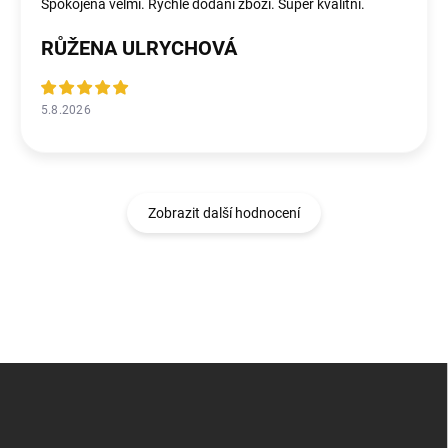
Spokojená velmi. Rychle dodání zboží. Super kvalitní.
RŮŽENA ULRYCHOVÁ
5.8.2026
Zobrazit další hodnocení
Z
á
p
a