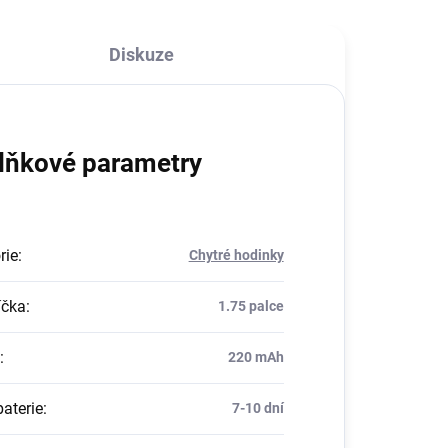
Diskuze
lňkové parametry
rie
:
Chytré hodinky
íčka
:
1.75 palce
:
220 mAh
baterie
:
7-10 dní