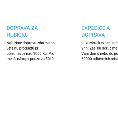
Uložit
DOPRAVA ZA
EXPEDICE A
HUBIČKU
DOPRAVA
Nabízíme dopravu zdarma na
98% zásilek expeduje
většinu produktů při
24h. Zásilku doručíme 
objednávce nad 1000 Kč. Pro
Vám domů nebo do je
menší nákupy pouze za 50kč.
30000 odběrných míst
AKCE
363/BIL
1
AREV
VÍCE BAREV