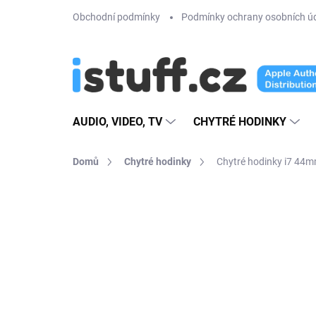
Přejít
Obchodní podmínky
Podmínky ochrany osobních ú
na
obsah
AUDIO, VIDEO, TV
CHYTRÉ HODINKY
Domů
Chytré hodinky
Chytré hodinky i7 44
120 hodnocení
Podrobnosti hodn
VÍCE BAREV