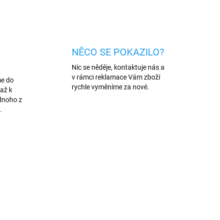
ZEPTAT SE
HLÍDAT
NĚCO SE POKAZILO?
Nic se něděje, kontaktuje nás a
v rámci reklamace Vám zboží
me do
rychle vyměníme za nové.
až k
dnoho z
.
38/1
528/38M