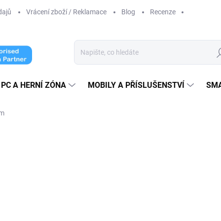
dajů
Vrácení zboží / Reklamace
Blog
Recenze
Hl
PC A HERNÍ ZÓNA
MOBILY A PŘÍSLUŠENSTVÍ
SM
mm
ocení
1 490 Kč
1 231,40 Kč bez DPH
Měrná
ZVOLTE VARIANTU