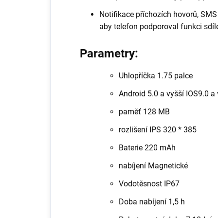
Notifikace příchozích hovorů, SMS a
aby telefon podporoval funkci sdíl
Parametry:
Uhlopříčka 1.75 palce
Android 5.0 a vyšší IOS9.0 a 
paměť
128 MB
rozlišení IPS 320 * 385
Baterie 220 mAh
nabíjení
Magnetické
Vodotěsnost
IP67
Doba nabíjení
1,5 h