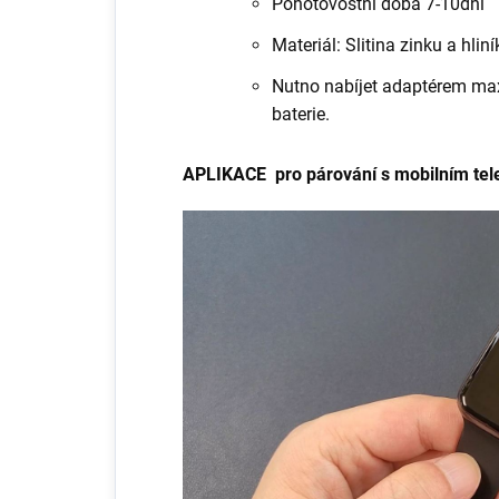
Pohotovostní doba
7-10dní
Materiál: Slitina zinku a hliní
Nutno nabíjet adaptérem max
baterie.
APLIKACE pro párování s mobilním te