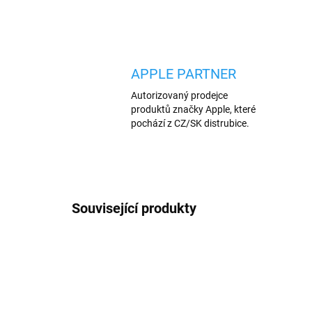
APPLE PARTNER
Autorizovaný prodejce
produktů značky Apple, které
pochází z CZ/SK distrubice.
Související produkty
AKCE
AKCE
288/B
VÍCE BAREV
VÍCE B