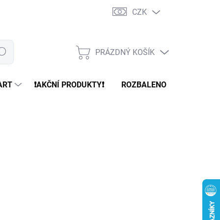
CZK
PRÁZDNÝ KOŠÍK
edat
NÁKUPNÍ
KOŠÍK
ART
❗️AKČNÍ PRODUKTY❗️
ROZBALENO
REFURBR