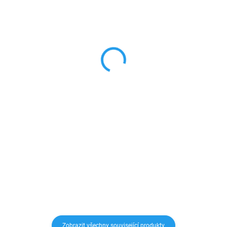
SKLADEM
SKLADEM
Anti shock ultratenký
Přední + zadní tvrzené
silikonový obal iPhone
sklo pro iPhone
X/XS/XR/XS MAX
X/XS/XR/XS MAX
99 Kč
250 Kč
81,82 Kč bez DPH
206,61 Kč bez DPH
Detail
Detail
Anti Shock pouzdro na telefon je
Perfektní ochrana přední i zadní
vyrobeno z pružného, ​​
strany Vašeho telefonu a zároveň
průhledného silikonu o tloušťce
zachování krásného vzhledu
0,3 mm. Zesílené rohy absorbují
Vašeho iPhonu bez ošklivých
sílu nárazu během pádu a tím
krytů.
zaručeně ochrání Váš...
Zobrazit všechny související produkty