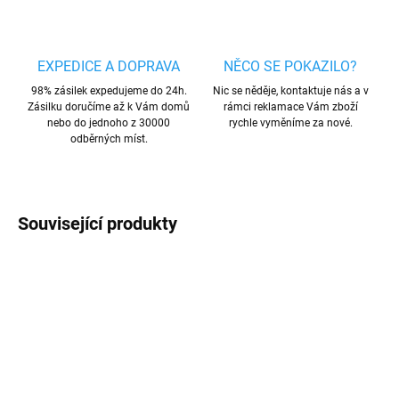
EXPEDICE A DOPRAVA
NĚCO SE POKAZILO?
98% zásilek expedujeme do 24h.
Nic se něděje, kontaktuje nás a v
Zásilku doručíme až k Vám domů
rámci reklamace Vám zboží
nebo do jednoho z 30000
rychle vyměníme za nové.
odběrných míst.
Související produkty
AKCE
AKCE
TIP
4 + 1