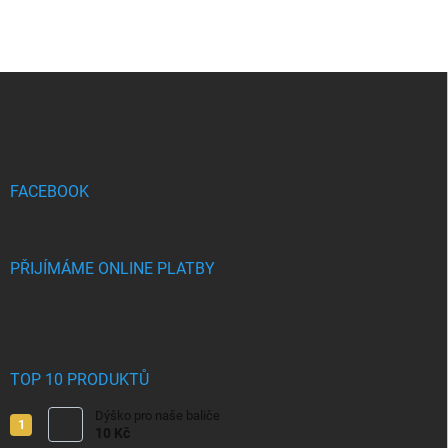
Z
á
p
a
t
í
FACEBOOK
PŘIJÍMÁME ONLINE PLATBY
TOP 10 PRODUKTŮ
Dýško pro naše baliče
10 Kč