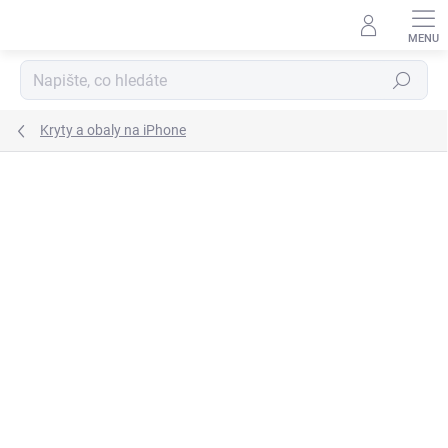
Přejít
na
obsah
Hledat
Kryty a obaly na iPhone
2 hodnocení
Podrobnosti hodnocení
TIP