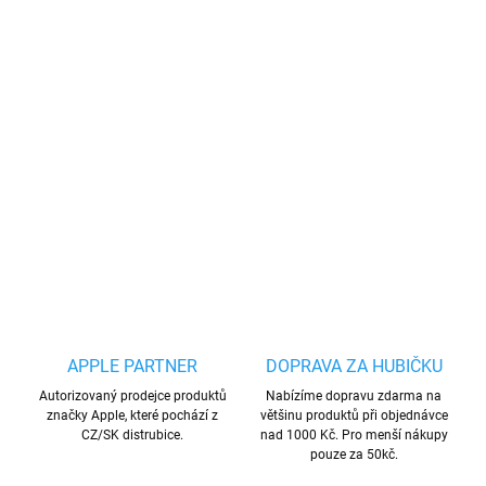
−
+
Přidat do košíku
Pouzdro na telefon je vyrobeno z pružného silikonu
o tloušťce 0,3
mm. Obal poskytuje pohodlné používání telefonu, aniž by ho zesílil
a zároveň dokonale chrání před poškrábáním a pády.
DETAILNÍ INFORMACE
ZEPTAT SE
HLÍDAT
Uložit
APPLE PARTNER
DOPRAVA ZA HUBIČKU
Autorizovaný prodejce produktů
Nabízíme dopravu zdarma na
značky Apple, které pochází z
většinu produktů při objednávce
CZ/SK distrubice.
nad 1000 Kč. Pro menší nákupy
pouze za 50kč.