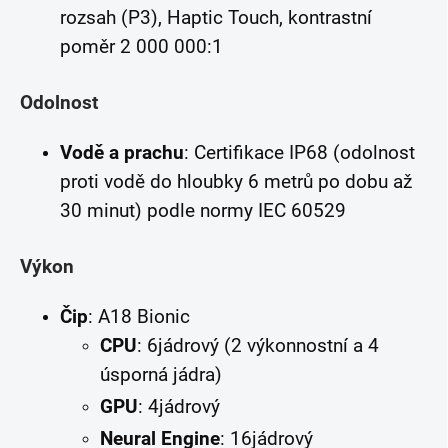
rozsah (P3), Haptic Touch, kontrastní
poměr 2 000 000:1
Odolnost
Vodě a prachu
: Certifikace IP68 (odolnost
proti vodě do hloubky 6 metrů po dobu až
30 minut) podle normy IEC 60529
Výkon
Čip
: A18 Bionic
CPU
: 6jádrový (2 výkonnostní a 4
úsporná jádra)
GPU
: 4jádrový
Neural Engine
: 16jádrový