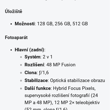
Úložiště
Možnosti
: 128 GB, 256 GB, 512 GB
Fotoaparát
Hlavní (zadní)
:
Systém
: 2 v 1
Rozlišení
: 48 MP Fusion
Clona
: ƒ/1,6
Stabilizace
: Optická stabilizace obrazu
Další funkce
: Hybrid Focus Pixels,
supervysoké rozlišení fotografií (24
MP a 48 MP), 12 MP 2× teleobjektiv
(52 mm, clona ƒ/1,6)