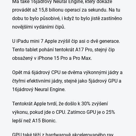
Má také 16jádrový Neural Engine, který dokáže
provádět až 15,8 bilionu operací za sekundu. Na tu
dobu to bylo působivé, i když to bylo jistě zastíněno
novějšími vydáními čipů.
U iPadu mini 7 Apple zvýšil čip asi o dvě generace.
Tento tablet pohání tentokrát A17 Pro, stejný čip
obsažený v iPhone 15 Pro a Pro Max.
Opět má 6jádrový CPU se dvěma výkonnými jádry a
čtyřmi efektivními jádry, stejně jako 5jádrový GPU a
16jádrový Neural Engine.
Tentokrát Apple tvrdí, že došlo k 30% zvýšení
výkonu, pokud jde o CPU. Zatímco GPU je o 25%
lepší než A15 Bionic.
GPU také těží z hardwarově akcelerovaného ray