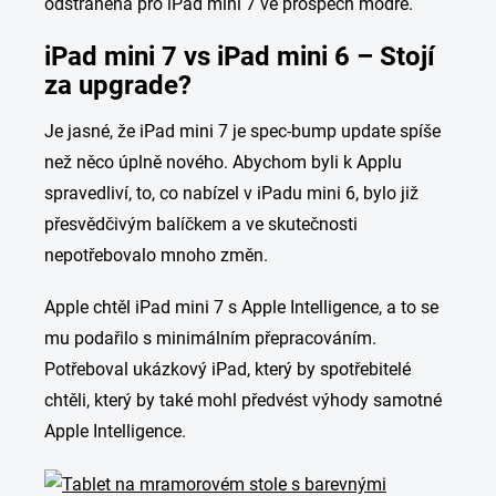
odstraněna pro iPad mini 7 ve prospěch modré.
iPad mini 7 vs iPad mini 6 – Stojí
za upgrade?
Je jasné, že iPad mini 7 je spec-bump update spíše
než něco úplně nového. Abychom byli k Applu
spravedliví, to, co nabízel v iPadu mini 6, bylo již
přesvědčivým balíčkem a ve skutečnosti
nepotřebovalo mnoho změn.
Apple chtěl iPad mini 7 s Apple Intelligence, a to se
mu podařilo s minimálním přepracováním.
Potřeboval ukázkový iPad, který by spotřebitelé
chtěli, který by také mohl předvést výhody samotné
Apple Intelligence.