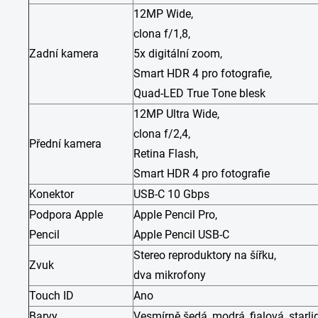
12MP Wide,
clona f/1,8,
Zadní kamera
5x digitální zoom,
Smart HDR 4 pro fotografie,
Quad-LED True Tone blesk
12MP Ultra Wide,
clona f/2,4,
Přední kamera
Retina Flash,
Smart HDR 4 pro fotografie
Konektor
USB-C 10 Gbps
Podpora Apple
Apple Pencil Pro,
Pencil
Apple Pencil USB-C
Stereo reproduktory na šířku,
Zvuk
dva mikrofony
Touch ID
Ano
Barvy
Vesmírně šedá, modrá, fialová, starli