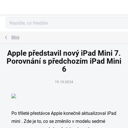
Přejít
na
obsah
Blog
Apple představil nový iPad Mini 7.
Porovnání s předchozím iPad Mini
6
19.10.2024
Po tříleté přestávce Apple konečně aktualizoval iPad
mini . Zde je to, co se změnilo v modelu sedmé