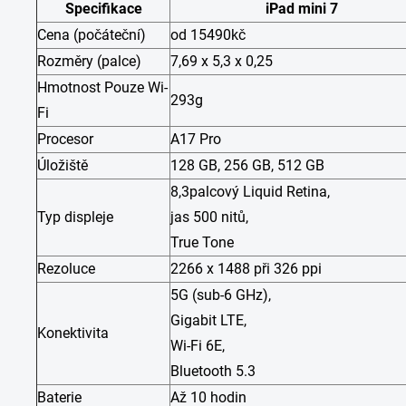
Specifikace
iPad mini 7
Cena (počáteční)
od 15490kč
Rozměry (palce)
7,69 x 5,3 x 0,25
Hmotnost Pouze Wi-
293g
Fi
Procesor
A17 Pro
Úložiště
128 GB, 256 GB, 512 GB
8,3palcový Liquid Retina,
Typ displeje
jas 500 nitů,
True Tone
Rezoluce
2266 x 1488 při 326 ppi
5G (sub-6 GHz),
Gigabit LTE,
Konektivita
Wi-Fi 6E,
Bluetooth 5.3
Baterie
Až 10 hodin