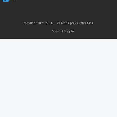
Copyright 2026
iSTUFF
. Všechna práva vyhrazena.
Vytvořil Shoptet