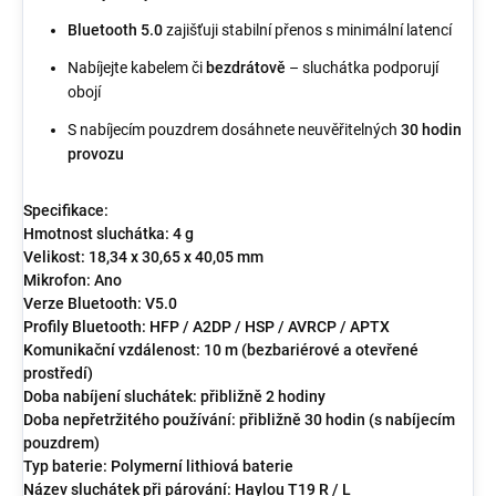
Bluetooth 5.0
zajišťuji stabilní přenos s minimální latencí
Nabíjejte kabelem či
bezdrátově
– sluchátka podporují
obojí
S nabíjecím pouzdrem dosáhnete neuvěřitelných
30 hodin
provozu
Specifikace:
Hmotnost sluchátka: 4 g
Velikost: 18,34 x 30,65 x 40,05 mm
Mikrofon: Ano
Verze Bluetooth: V5.0
Profily Bluetooth: HFP / A2DP / HSP / AVRCP / APTX
Komunikační vzdálenost: 10 m (bezbariérové a otevřené
prostředí)
Doba nabíjení sluchátek: přibližně 2 hodiny
Doba nepřetržitého používání: přibližně 30 hodin (s nabíjecím
pouzdrem)
Typ baterie: Polymerní lithiová baterie
Název sluchátek při párování: Haylou T19 R / L