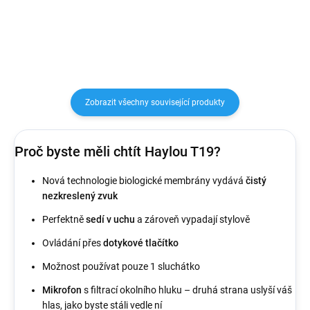
si skvělý...
a až 12 hodin v kombinaci s...
Zobrazit všechny související produkty
Proč byste měli chtít Haylou T19?
Nová technologie biologické membrány vydává
čistý
nezkreslený zvuk
Perfektně
sedí v uchu
a zároveň vypadají stylově
Ovládání přes
dotykové tlačítko
Možnost používat pouze 1 sluchátko
Mikrofon
s filtrací okolního hluku – druhá strana uslyší váš
hlas, jako byste stáli vedle ní