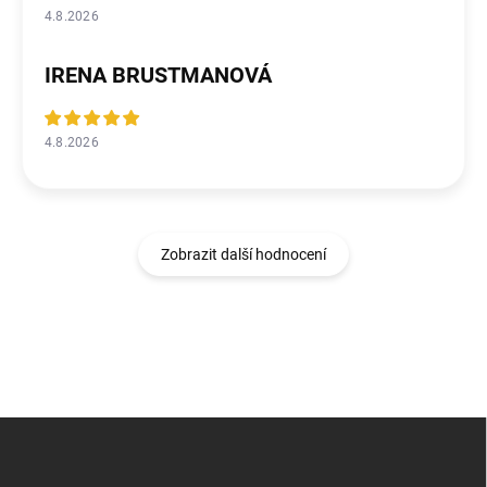
4.8.2026
IRENA BRUSTMANOVÁ
4.8.2026
Zobrazit další hodnocení
Z
á
p