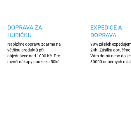
Uložit
DOPRAVA ZA
EXPEDICE A
HUBIČKU
DOPRAVA
Nabízíme dopravu zdarma na
98% zásilek expeduje
většinu produktů při
24h. Zásilku doručíme 
objednávce nad 1000 Kč. Pro
Vám domů nebo do je
menší nákupy pouze za 50kč.
30000 odběrných míst
TIP
2938
2334
VÍCE BAREV