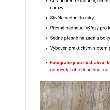
Chrání před škrábanci, nečis
nárazy
Skvěle sedne do ruky
Přesně padnoucí výřezy pro 
Sedne přesně na záda a boky
Vybaven praktickým slotem p
Fotografie jsou ilustrativní 
odpovídat objednanému mo