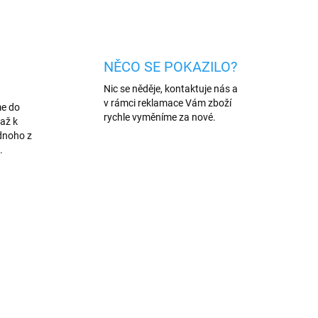
ZEPTAT SE
HLÍDAT
NĚCO SE POKAZILO?
Nic se něděje, kontaktuje nás a
v rámci reklamace Vám zboží
me do
rychle vyměníme za nové.
až k
dnoho z
.
AKCE
/MOD
4350/MOD
VÍCE BAREV