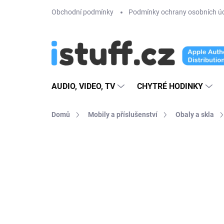
Přejít
Obchodní podmínky
Podmínky ochrany osobních ú
na
obsah
AUDIO, VIDEO, TV
CHYTRÉ HODINKY
Domů
Mobily a příslušenství
Obaly a skla
1 hodnocení
Podrobnosti hodnoce
VÍCE BAREV