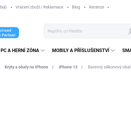
dajů
Vrácení zboží / Reklamace
Blog
Recenze
Hl
PC A HERNÍ ZÓNA
MOBILY A PŘÍSLUŠENSTVÍ
SM
Kryty a obaly na iPhone
iPhone 13
Barevný silikonový oba
ní
129 Kč
106,61 Kč bez DPH
Měrná
ZVOLTE VARIANTU