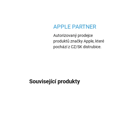
APPLE PARTNER
Autorizovaný prodejce
produktů značky Apple, které
pochází z CZ/SK distrubice.
Související produkty
TIP
TIP
1878/ERN
VÍCE BAREV