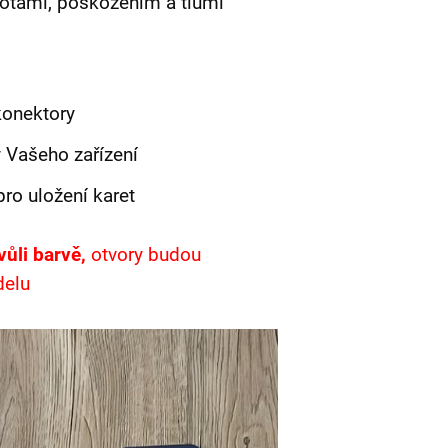
totami, poškozením a tlumí
konektory
 Vašeho zařízení
ro uložení karet
kvůli barvě,
otvory budou
delu