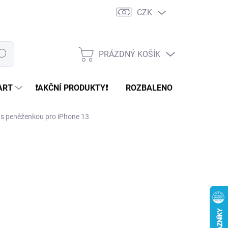
CZK
PRÁZDNÝ KOŠÍK
edat
NÁKUPNÍ
KOŠÍK
ART
❗️AKČNÍ PRODUKTY❗️
ROZBALENO
REFURBR
l s peněženkou pro iPhone 13