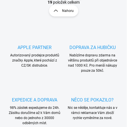
v
t
19
položek celkem
l
r
Nahoru
á
á
d
n
a
k
c
o
í
p
v
r
á
APPLE PARTNER
DOPRAVA ZA HUBIČKU
v
n
k
Autorizovaný prodejce produktů
Nabízíme dopravu zdarma na
í
y
značky Apple, které pochází z
většinu produktů při objednávce
v
CZ/SK distrubice.
nad 1000 Kč. Pro menší nákupy
ý
pouze za 50kč.
p
i
s
u
EXPEDICE A DOPRAVA
NĚCO SE POKAZILO?
98% zásilek expedujeme do 24h.
Nic se něděje, kontaktuje nás a v
Zásilku doručíme až k Vám domů
rámci reklamace Vám zboží
nebo do jednoho z 30000
rychle vyměníme za nové.
odběrných míst.