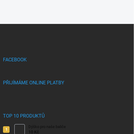
Z
á
p
a
t
í
FACEBOOK
PŘIJÍMÁME ONLINE PLATBY
TOP 10 PRODUKTŮ
Dýško pro naše baliče
10 Kč