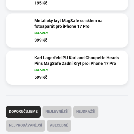
195 Kč
Metalický kryt MagSafe se sklem na
fotoaparát pro iPhone 17 Pro
SKLADEM
399 Kč
Karl Lagerfeld PU Karl and Choupette Heads
Pins MagSafe Zadní Kryt pro iPhone 17 Pro
SKLADEM
599 Kč
Ř
a
DOPORUČUJEME
NEJLEVNĚJŠÍ
NEJDRAŽŠÍ
z
e
NEJPRODÁVANĚJŠÍ
ABECEDNĚ
n