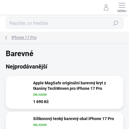
Přejít
na
obsah
Hledat
iPhone 17 Pro
Barevné
Nejprodávanější
Apple MagSafe originální barevný kryt z
tkaniny TechWoven pro iPhone 17 Pro
SKLADEM
1 690 Kč
Silikonový tenký barevný obal iPhone 17 Pro
SKLADEM