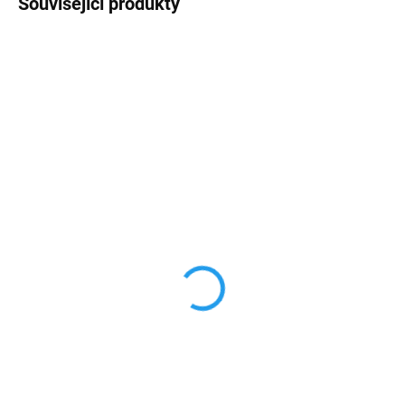
Související produkty
AKCE
AKCE
VÍCE BAREV
VÍCE BAREV
SKLADEM
SKLADEM
Kožený obal s výřezem
Kožený obal s výřezem
pro logo iPhone 11
pro logo iPhone 11 pro
299 Kč
299 Kč
247,11 Kč bez DPH
247,11 Kč bez DPH
Detail
Detail
Pevný kožený obal na
Pevný kožený obal na
iPhone. Tento vysoce kvalitní
iPhone. Tento vysoce kvalitní