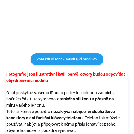
kožený obal ochrání Váš telefon
kožený obal ochrání Váš telefon
ze všech stran, mobil do něj
ze všech stran, mobil do něj
elegantně vpadne, díky čemuž je
elegantně vpadne, díky čemuž je
dokonale chráněn také zepředu.
dokonale chráněn také zepředu.
S...
S...
Zobrazit všechny související produkty
Fotografie jsou ilustrativní kvůli barvě, otvory budou odpovídat
objednanému modelu
Obal poskytne Vašemu iPhonu perfektní ochranu zadních a
bočních částí. Je vyrobeno
z tenkého silikonu
a
přesně na
míru
Vašeho iPhonu.
Toto silikonové pouzdro
nezakrývá nabíjecí či sluchátkové
konektory a ani funkční klávesy telefonu
. Telefon tak můžete
používat, nabíjet a připojovat k němu příslušenství bez toho,
abyste ho museli z pouzdra vyndavat.