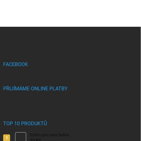
Z
á
p
a
t
í
FACEBOOK
PŘIJÍMÁME ONLINE PLATBY
TOP 10 PRODUKTŮ
Dýško pro naše baliče
10 Kč