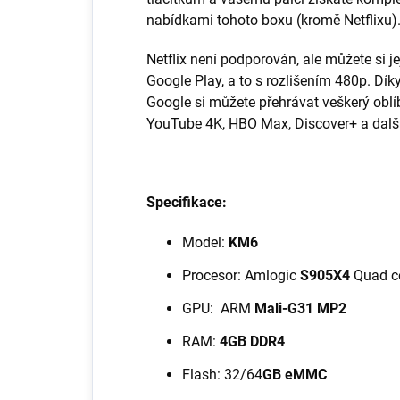
nabídkami tohoto boxu (kromě Netflixu)
Netflix není podporován, ale můžete si 
Google Play, a to s rozlišením 480p. Dí
Google si můžete přehrávat veškerý obl
YouTube 4K, HBO Max, Discover+ a další
Specifikace:
Model:
KM6
Procesor:
Amlogic
S905X4
Quad c
GPU: ARM
Mali-G31 MP2
RAM:
4GB DDR4
Flash: 32/64
GB eMMC