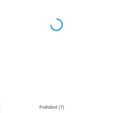
SKLADEM
SKL
rkBox 4K Mini PC
Bezdrátový HDMI adap
500 Kč
439 Kč
45,45 Kč bez DPH
362,81 Kč bez DPH
Do košíku
Do košíku
i PC CHUWI LarkBox je jeden z
Speciální zařízení pro jednod
menších stolních počítačů na
přenos obrazu z telefonu do
ě. Krom své malé roztomilosti
televize. Díky adaptéru si
může pyšnit čtyřjádrovým
vychutnáte své oblíbené
cesorem Intel Celeron J4115
videozáznamy, filmy, hry,
ákladní...
prezentace fotografií přímo na
Podobné (7)