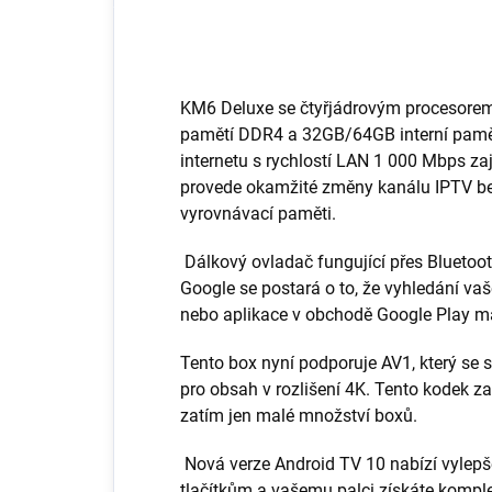
KM6 Deluxe se
čtyřjádrovým
procesorem
pamětí DDR4 a 32GB/64GB interní pamět
internetu s rychlostí LAN 1 000 Mbps zaj
provede okamžité změny kanálu IPTV bez
vyrovnávací paměti.
Dálkový ovladač fungující přes Bluetoo
Google se postará o to, že vyhledání v
nebo aplikace v obchodě Google Play má
Tento box nyní podporuje AV1, který s
pro obsah v rozlišení 4K. Tento kodek z
zatím jen malé množství boxů.
Nová verze Android TV 10 nabízí vylepš
tlačítkům a vašemu palci získáte kompl