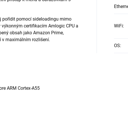
.
Ethern
jej pořídit pomocí sideloadingu mimo
ky výkonným certifikacím Amlogic CPU a
WiFi
:
íbený obsah jako Amazon Prime,
 v maximálním rozlišení.
OS
:
ore ARM Cortex-A55