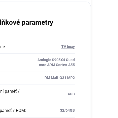
lňkové parametry
rie
:
TV boxy
Amlogic S905X4 Quad
core ARM Cortex-A55
RM Mali-G31 MP2
ní paměť /
4GB
í paměť / ROM
:
32/64GB