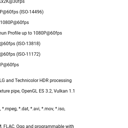
4Kx2K@30fps
P@60fps (ISO-14496)
 1080P@60fps
un Profile up to 1080P@60fps
@60fps (ISO-13818)
@60fps (ISO-11172)
80P@60fps
G and Technicolor HDR processing
xture pipe, OpenGL ES 3.2, Vulkan 1.1
.mpeg, *.dat, *.avi, *.mov, *.iso,
, FLAC, Ogg and programmable with