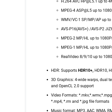
H.264 AVC HP@L5.1 up to 
MPEG-4 ASP@L5 up to 1080
WMV/VC-1 SP/MP/AP up to
AVS-P16(AVS+) /AVS-P2 JiZh
MPEG-2 MP/HL up to 1080P
MPEG-1 MP/HL up to 1080P
RealVideo 8/9/10 up to 10
HDR: Supports
HDR10+,
HDR10, HL
3D Graphics: 4-wide warps, dual te
and OpenCL 2.0 support
Video Formats: *.mkv,*.wmv,*.mpg, *
*.mp4, *.rm and *.jpg file formats
Music format: MP3, AAC, WMA, RM