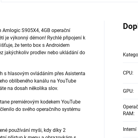
Dop
 Amlogic S905X4, 4GB operační
í je výkonný démon! Rychlé připojení k
išťuje, že tento box s Androidem
 jakýchkoliv prodlev nebo ukládání do
Katego
CPU
:
th s hlasovým ovládáním přes Asistenta
ašeho oblíbeného kanálu na YouTube
te na dosah několika slov.
GPU
:
e stane premiérovým kodekem YouTube
Operač
ačlenilo do svého operačního systému
RAM
:
Intern
ené používání myši, kdy díky 2
etní přístup k menu a obrazovkám s