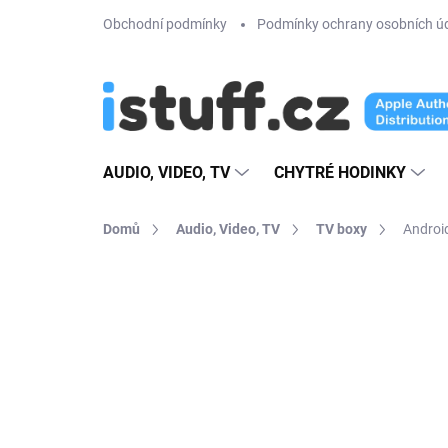
Přejít
Obchodní podmínky
Podmínky ochrany osobních ú
na
obsah
AUDIO, VIDEO, TV
CHYTRÉ HODINKY
Domů
Audio, Video, TV
TV boxy
Androi
54 hodnocení
Podrobnosti hodno
AKCE
PREMIUM QUALITY