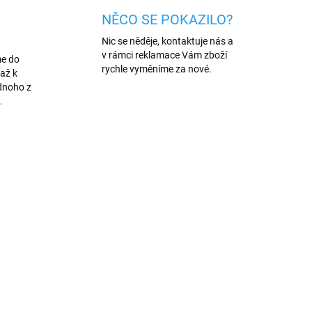
NĚCO SE POKAZILO?
Nic se něděje, kontaktuje nás a
v rámci reklamace Vám zboží
me do
rychle vyměníme za nové.
až k
dnoho z
.
222
474