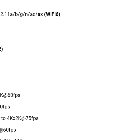
2.11a/b/g/n/ac/
ax (WiFi6)
2)
2K@60fps
60fps
 to 4Kx2K@75fps
K@60fps