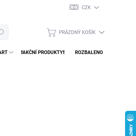
CZK
PRÁZDNÝ KOŠÍK
edat
NÁKUPNÍ
KOŠÍK
ART
❗️AKČNÍ PRODUKTY❗️
ROZBALENO
REFURBR
d
2 850 Kč