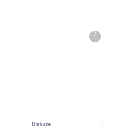
ADEM
SKLADEM
tér
Android TV box Vontar X3
4GB/128GB 8K
2 990 Kč
Další
produkt
2 471,07 Kč bez DPH
Do košíku
uchý
Chytrý box, který promění Váš
televizor v multimediální centrum
s vysokým výkonem
...
Diskuze