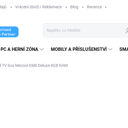
dajů
Vrácení zboží / Reklamace
Blog
Recenze
Hl
PC A HERNÍ ZÓNA
MOBILY A PŘÍSLUŠENSTVÍ
SM
d TV box Mecool KM6 Deluxe 4GB RAM
cení
od 3 000 Kč
o
od
2 355,37 Kč
bez DPH
Měrná
ZVOLTE VARIANTU