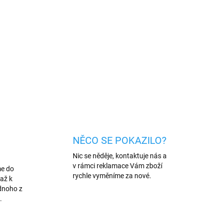
 na
iPhone
s tvrdostí 9H a tloušťkou 0,33 cm. S
lespoň předejdete případnému poškrábaní,
chu displeje
ZEPTAT SE
HLÍDAT
NĚCO SE POKAZILO?
Nic se něděje, kontaktuje nás a
v rámci reklamace Vám zboží
me do
rychle vyměníme za nové.
až k
dnoho z
.