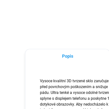
Anti shock je obal vyroben z
Anti
barevného, průhledného silikonu
bar
pro iPhone 12. Spolehlivě chrání
pro
místo okolo čoček a hrany
chrá
Vašeho telefonu. Na zadní straně
Vaš
obalu se nově nachází...
obal
Popis
Vysoce kvalitní 3D tvrzené sklo zaručuj
před povrchovým poškozením a snižuje r
pádu. Ultra tenké a vysoce odolné tvrzen
splyne s displejem telefonu a poskytne 
dotykové obrazovky. Aby nedocházelo k