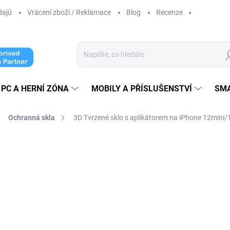
dajů
Vrácení zboží / Reklamace
Blog
Recenze
Hl
PC A HERNÍ ZÓNA
MOBILY A PŘÍSLUŠENSTVÍ
SM
Ochranná skla
3D Tvrzené sklo s aplikátorem na iPhone 12min
ní
269 Kč
179 Kč
147,93 Kč
bez DPH
Měrná
ZVOLTE VARIANTU