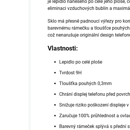
je lepidlo naneseno po celé jeho ploše, 
eliminaci vzduchových bublin a maximál
Sklo má přesně padnoucí výřezy pro konk
barevnému rámečku a tloušťce pouhých 0
což nenarušuje originální design telefon
Vlastnosti:
Lepidlo po celé ploše
Tvrdost 9H
Tloušťka pouhých 0,3mm
Chrání displej telefonu před pov
Snižuje riziko poškození displeje 
Zaručuje 100% průhlednost a ovla
Barevný rámeček splývá s přední s