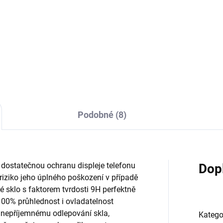
Anti Shock pouzdro na telefon
 shock je obal vyroben z
vyrobeno z pružného, ​​
evného, průhledného silikonu
průhledného silikonu. Zesílen
 iPhone 12 PRO. Spolehlivě
rohy absorbují sílu nárazu b
ní místo okolo čoček a hrany
pádu a tím zaručeně ochrání 
eho telefonu. Na zadní straně
telefon. Poskytuje...
u se nově...
Podobné (8)
e dostatečnou ochranu displeje telefonu
Dop
iziko jeho úplného poškození v případě
é sklo s faktorem tvrdosti 9H perfektně
100% průhlednost i ovladatelnost
 nepříjemnému odlepování skla,
Katego