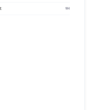
t
:
9H