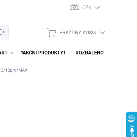
CZK
PRÁZDNÝ KOŠÍK
edat
NÁKUPNÍ
KOŠÍK
ART
❗️AKČNÍ PRODUKTY❗️
ROZBALENO
REFURBR
i/12/12pro/MAX