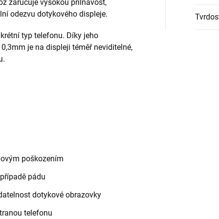
což zaručuje vysokou přilnavost,
ní odezvu dotykového displeje.
Tvrdos
rétní typ telefonu. Díky jeho
,3mm je na displeji téměř neviditelné,
u.
rchovým poškozením
v případě pádu
datelnost dotykové obrazovky
tranou telefonu