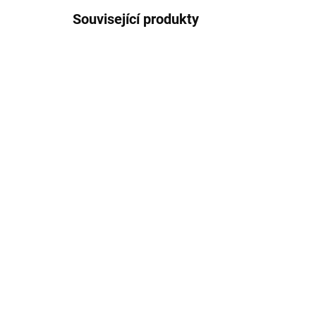
Související produkty
TIP
TIP
1866/ERN
VÍCE BAREV
VÍCE B
SKLADEM
Anti shock barevný
An
silikonový obal s
sil
peněženkou pro iPhone
pe
179 Kč
17
12
12
147,93 Kč bez DPH
147
Detail