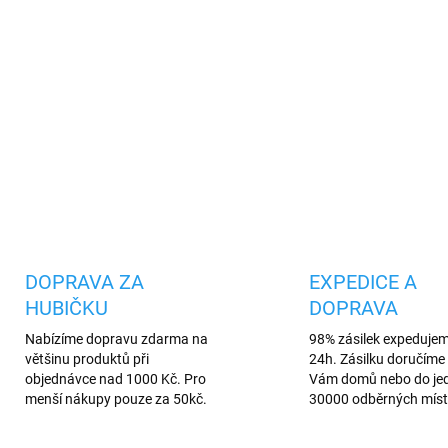
Podmínky akce
Vysoce kvalitní tvrzené sklo
tímto ochranným sklem tak a
prasknutí, či poškození povr
DETAILNÍ INFORMACE
Uložit
DOPRAVA ZA
EXPEDICE A
HUBIČKU
DOPRAVA
Nabízíme dopravu zdarma na
98% zásilek expeduje
většinu produktů při
24h. Zásilku doručíme 
objednávce nad 1000 Kč. Pro
Vám domů nebo do je
menší nákupy pouze za 50kč.
30000 odběrných míst