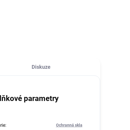
 je
Anti Shock pouzdro na telefon je
vyrobeno z pružného, ​​
é
průhledného silikonu. Zesílené
ěhem
rohy absorbují sílu nárazu během
Váš
pádu a tím zaručeně ochrání Váš
telefon. Poskytuje...
Diskuze
lňkové parametry
rie
:
Ochranná skla