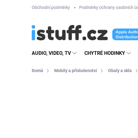
Přejít
Obchodní podmínky
Podmínky ochrany osobních ú
na
obsah
AUDIO, VIDEO, TV
CHYTRÉ HODINKY
Domů
Mobily a příslušenství
Obaly a skla
7 hodnocení
Podrobnosti hodnoce
AKCE
4 + 1