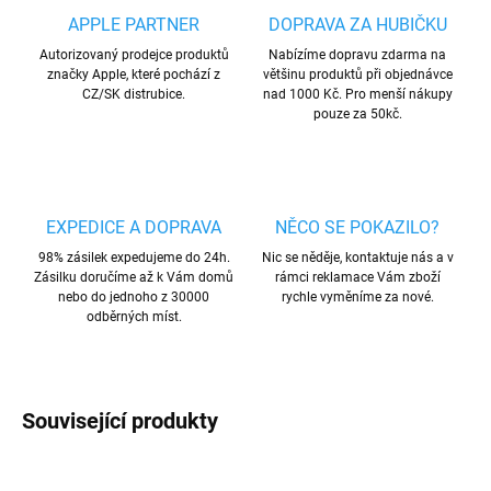
APPLE PARTNER
DOPRAVA ZA HUBIČKU
Autorizovaný prodejce produktů
Nabízíme dopravu zdarma na
značky Apple, které pochází z
většinu produktů při objednávce
CZ/SK distrubice.
nad 1000 Kč. Pro menší nákupy
pouze za 50kč.
EXPEDICE A DOPRAVA
NĚCO SE POKAZILO?
98% zásilek expedujeme do 24h.
Nic se něděje, kontaktuje nás a v
Zásilku doručíme až k Vám domů
rámci reklamace Vám zboží
nebo do jednoho z 30000
rychle vyměníme za nové.
odběrných míst.
Související produkty
AKCE
NOVINKA