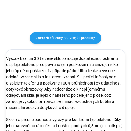
Zobrazit všechny související produkty
Vysoce kvalitní 3D tvrzené sklo zaručuje dostatečnou ochranu
displeje telefonu před povrchovým poškozením a snižuje riziko
jeho úplného poškození v případě pádu. Ultra tenké a vysoce
odolné tvrzené sklo s faktorem tvrdosti 9H perfektně splyne s
displejem telefonu a poskytne 100% průhlednost i ovladatelnost
dotykové obrazovky. Aby nedocházelo k nepříjemnému
odlepování skla, je lepidlo naneseno po celé jeho ploše, což
zaručuje vysokou přilnavost, eliminaci vzduchových bublin a
maximální odezvu dotykového displeje.
Sklo má přesně padnoucí výřezy pro konkrétní typ telefonu. Díky
jeho barevnému rámečku a tloušťce pouhých 0,3mm je na displeji