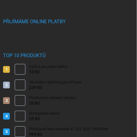
PŘIJÍMÁME ONLINE PLATBY
TOP 10 PRODUKTŮ
Dýško pro naše baliče
10 Kč
Sluchátka lightning pro iPhone
239 Kč
Přednostní zabalení zásilky
35 Kč
Ekologické balení
25 Kč
Přenosná herní konzole X7 4,3" LCD 10000 her
999 Kč