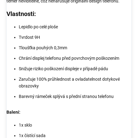
téměř neviditelné, což nenarušuje originální design telefonu.
Vlastnosti:
Lepidlo po celé ploše
Tvrdost 9H
Tloušťka pouhých 0,3mm
Chrání displej telefonu před povrchovým poškozením
Snižuje riziko poškození displeje v případě pádu
Zaručuje 100% průhlednost a ovladatelnost dotykové
obrazovky
Barevný rámeček splývá s přední stranou telefonu
Balení:
1x sklo
1x čístící sada