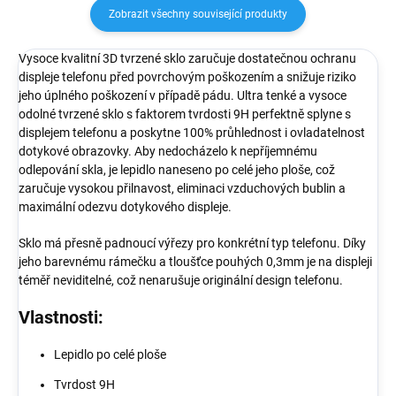
Zobrazit všechny související produkty
Vysoce kvalitní 3D tvrzené sklo zaručuje dostatečnou ochranu
displeje telefonu před povrchovým poškozením a snižuje riziko
jeho úplného poškození v případě pádu. Ultra tenké a vysoce
odolné tvrzené sklo s faktorem tvrdosti 9H perfektně splyne s
displejem telefonu a poskytne 100% průhlednost i ovladatelnost
dotykové obrazovky. Aby nedocházelo k nepříjemnému
odlepování skla, je lepidlo naneseno po celé jeho ploše, což
zaručuje vysokou přilnavost, eliminaci vzduchových bublin a
maximální odezvu dotykového displeje.
Sklo má přesně padnoucí výřezy pro konkrétní typ telefonu. Díky
jeho barevnému rámečku a tloušťce pouhých 0,3mm je na displeji
téměř neviditelné, což nenarušuje originální design telefonu.
Vlastnosti:
Lepidlo po celé ploše
Tvrdost 9H