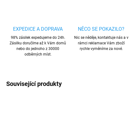
EXPEDICE A DOPRAVA
NĚCO SE POKAZILO?
98% zásilek expedujeme do 24h.
Nic se něděje, kontaktuje nás a v
Zásilku doručíme až k Vám domů
rámci reklamace Vám zboží
nebo do jednoho z 30000
rychle vyměníme za nové.
odběrných míst.
Související produkty
AKCE
TIP
TIP
VÍCE BAREV
VÍCE BAREV