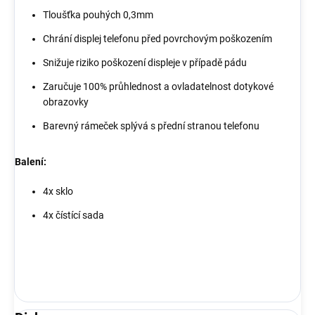
Tloušťka pouhých 0,3mm
Chrání displej telefonu před povrchovým poškozením
Snižuje riziko poškození displeje v případě pádu
Zaručuje 100% průhlednost a ovladatelnost dotykové
obrazovky
Barevný rámeček splývá s přední stranou telefonu
Balení:
4x sklo
4x čístící sada