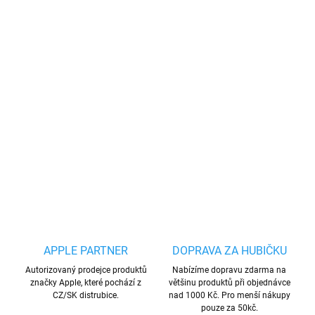
Akce 4+1 zdarma
Vložte do košíku 5 libovolných tvrzených skel.
Nejlevnější od nás dostanete zadarmo.
Podmínky akce
Vysoce kvalitní tvrzené sklo na
iPhone
s tvrdostí 9H a tloušťkou
0,33 cm. S tímto ochranným sklem tak alespoň předejdete
případnému poškrábaní, prasknutí, či poškození povrchu displeje
DETAILNÍ INFORMACE
ZEPTAT SE
HLÍDAT
Uložit
APPLE PARTNER
DOPRAVA ZA HUBIČKU
Autorizovaný prodejce produktů
Nabízíme dopravu zdarma na
značky Apple, které pochází z
většinu produktů při objednávce
CZ/SK distrubice.
nad 1000 Kč. Pro menší nákupy
pouze za 50kč.