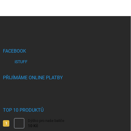
Z
á
p
a
t
í
FACEBOOK
iSTUFF
PŘIJÍMÁME ONLINE PLATBY
TOP 10 PRODUKTŮ
Dýško pro naše baliče
10 Kč