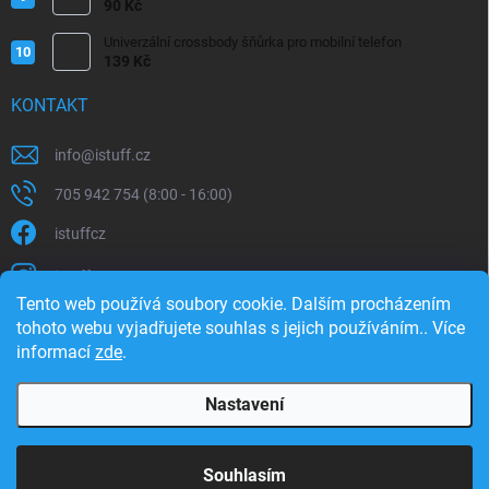
iPhone/iPad 20W
90 Kč
Univerzální crossbody šňůrka pro mobilní telefon
139 Kč
KONTAKT
info
@
istuff.cz
705 942 754 (8:00 - 16:00)
istuffcz
istuffcz
Tento web používá soubory cookie. Dalším procházením
istuffcz
tohoto webu vyjadřujete souhlas s jejich používáním.. Více
informací
zde
.
@istuff.cz
Nastavení
Copyright 2026
iSTUFF
. Všechna práva vyhrazena.
Souhlasím