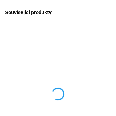
Související produkty
AKCE
AKCE
TIP
TIP
4 + 1
4 + 1
SKLADEM
SKLADEM
Zadní tvrzené sklo pro
2,5D Tvrzené sklo na
iPhone 11/11 Pro/11 Pro
iPhone 11/11pro/11pro
MAX
MAX
190 Kč
75 Kč
157,02 Kč bez DPH
61,98 Kč bez DPH
Detail
Detail