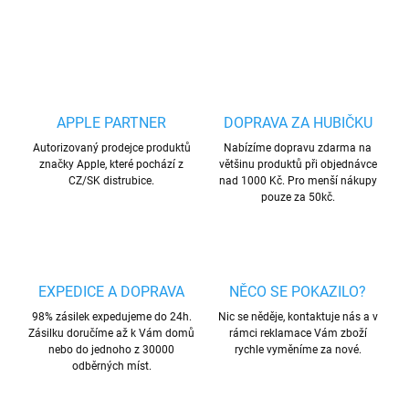
ZEPTAT SE
HLÍDAT
Uložit
APPLE PARTNER
DOPRAVA ZA HUBIČKU
Autorizovaný prodejce produktů
Nabízíme dopravu zdarma na
značky Apple, které pochází z
většinu produktů při objednávce
CZ/SK distrubice.
nad 1000 Kč. Pro menší nákupy
pouze za 50kč.
EXPEDICE A DOPRAVA
NĚCO SE POKAZILO?
98% zásilek expedujeme do 24h.
Nic se něděje, kontaktuje nás a v
Zásilku doručíme až k Vám domů
rámci reklamace Vám zboží
nebo do jednoho z 30000
rychle vyměníme za nové.
odběrných míst.