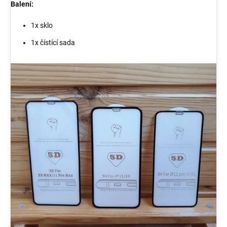
Balení:
1x sklo
1x čístící sada