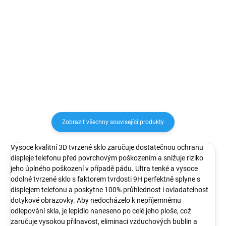
Perfektní ochrana pro skleněná
Vysoce kvalitní tvrzené sklo
záda Vašeho telefonu a zároveň
na iPhone s tvrdostí 9H a
zachování krásného vzhledu
tloušťkou 0,33 mm. S tímto
Vašeho iPhonu bez ošklivých
ochranným sklem tak alespoň
krytů.
předejdete případnému
poškrábaní, prasknutí, či
poškození...
Zobrazit všechny související produkty
Vysoce kvalitní 3D tvrzené sklo zaručuje dostatečnou ochranu
displeje telefonu před povrchovým poškozením a snižuje riziko
jeho úplného poškození v případě pádu. Ultra tenké a vysoce
odolné tvrzené sklo s faktorem tvrdosti 9H perfektně splyne s
displejem telefonu a poskytne 100% průhlednost i ovladatelnost
dotykové obrazovky. Aby nedocházelo k nepříjemnému
odlepování skla, je lepidlo naneseno po celé jeho ploše, což
zaručuje vysokou přilnavost, eliminaci vzduchových bublin a