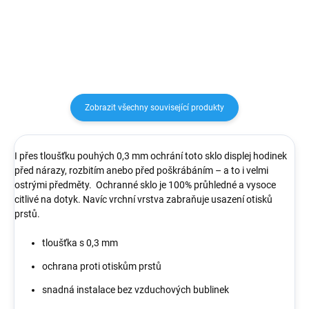
design a kvalitní materiál.
design a kvalitní materiál.
Náramek TPU je velmi lehký a
Náramek TPU je velmi lehký a
pohodlně se nosí na ruce.
pohodlně se nosí na ruce.
Zobrazit všechny související produkty
I přes tloušťku pouhých 0,3 mm ochrání toto sklo displej hodinek
před nárazy, rozbitím anebo před poškrábáním – a to i velmi
ostrými předměty. Ochranné sklo je 100% průhledné a vysoce
citlivé na dotyk. Navíc vrchní vrstva zabraňuje usazení otisků
prstů.
tloušťka s 0,3 mm
ochrana proti otiskům prstů
snadná instalace bez vzduchových bublinek