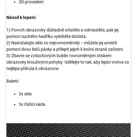
3D provedení
Návod k lepení:
1) Povrch obrazovky důkladně očistěte a odmastěte, pak jej
pomocí suchého hadříku vyleštěte dočista.
2) Nainstalujte sklo co nejrovnoměrněji – můžete jej umístit
pomocí dvou listů pásky a přilepit jejich k boční straně zařízení.
3) Zbavte se vzduchových bublin rovnoměrným stiskem
obrazovky krouživými pohyby. Udělejte to tak, aby lepicí vrstva co
nejlépe přilnula k obrazovce.
Balení:
3x sklo
3x čistící sada