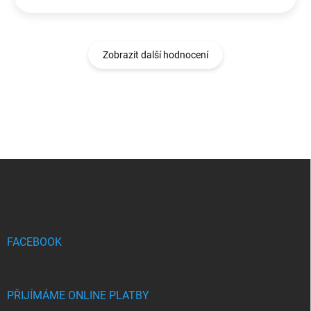
Zobrazit další hodnocení
Z
á
p
a
t
í
FACEBOOK
PŘIJÍMÁME ONLINE PLATBY